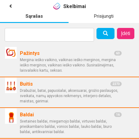
Skelbimai
Sąrašas
Prisijungti
Įdėti
Pažintys
63
Mergina ieško vaikino, vaikinas ieško merginos, mergina
ieško merginos, vaikinas ieško vaikino. Susirašinėjimas,
laisvalaikis kartu, seksas.
Buitis
2273
Drabužiai, batai, papuošalai, aksesuarai, grožio paslaugos,
sveikata, namų apyvokos reikmenys, interjero detalės,
maistas, gėrimai.
Baldai
16
Svetainės baldai, miegamojo baldai, virtuvės baldai,
prieškambario baldai, vonios baldai, lauko baldai, biuro
baldai, antikvariniai baldai.