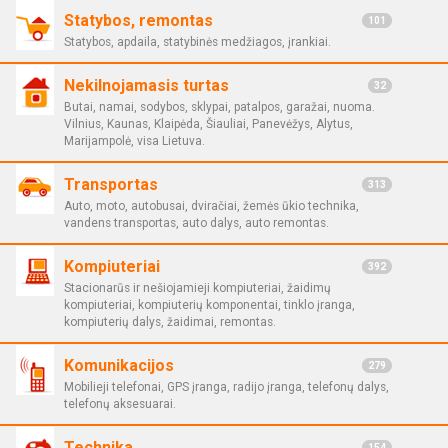
Statybos, remontas
101
Statybos, apdaila, statybinės medžiagos, įrankiai.
Nekilnojamasis turtas
32
Butai, namai, sodybos, sklypai, patalpos, garažai, nuoma.
Vilnius, Kaunas, Klaipėda, Šiauliai, Panevėžys, Alytus,
Marijampolė, visa Lietuva.
Transportas
313
Auto, moto, autobusai, dviračiai, žemės ūkio technika,
vandens transportas, auto dalys, auto remontas.
Kompiuteriai
392
Stacionarūs ir nešiojamieji kompiuteriai, žaidimų
kompiuteriai, kompiuterių komponentai, tinklo įranga,
kompiuterių dalys, žaidimai, remontas.
Komunikacijos
279
Mobilieji telefonai, GPS įranga, radijo įranga, telefonų dalys,
telefonų aksesuarai.
Technika
154