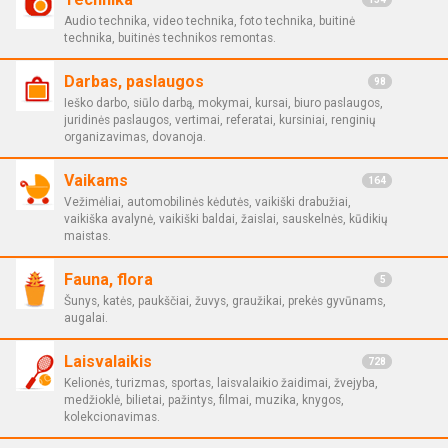
Audio technika, video technika, foto technika, buitinė
technika, buitinės technikos remontas.
Darbas, paslaugos
98
Ieško darbo, siūlo darbą, mokymai, kursai, biuro paslaugos,
juridinės paslaugos, vertimai, referatai, kursiniai, renginių
organizavimas, dovanoja.
Vaikams
164
Vežimėliai, automobilinės kėdutės, vaikiški drabužiai,
vaikiška avalynė, vaikiški baldai, žaislai, sauskelnės, kūdikių
maistas.
Fauna, flora
5
Šunys, katės, paukščiai, žuvys, graužikai, prekės gyvūnams,
augalai.
Laisvalaikis
728
Kelionės, turizmas, sportas, laisvalaikio žaidimai, žvejyba,
medžioklė, bilietai, pažintys, filmai, muzika, knygos,
kolekcionavimas.