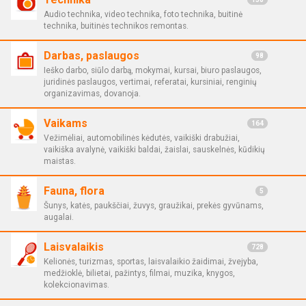
Audio technika, video technika, foto technika, buitinė
technika, buitinės technikos remontas.
Darbas, paslaugos
98
Ieško darbo, siūlo darbą, mokymai, kursai, biuro paslaugos,
juridinės paslaugos, vertimai, referatai, kursiniai, renginių
organizavimas, dovanoja.
Vaikams
164
Vežimėliai, automobilinės kėdutės, vaikiški drabužiai,
vaikiška avalynė, vaikiški baldai, žaislai, sauskelnės, kūdikių
maistas.
Fauna, flora
5
Šunys, katės, paukščiai, žuvys, graužikai, prekės gyvūnams,
augalai.
Laisvalaikis
728
Kelionės, turizmas, sportas, laisvalaikio žaidimai, žvejyba,
medžioklė, bilietai, pažintys, filmai, muzika, knygos,
kolekcionavimas.