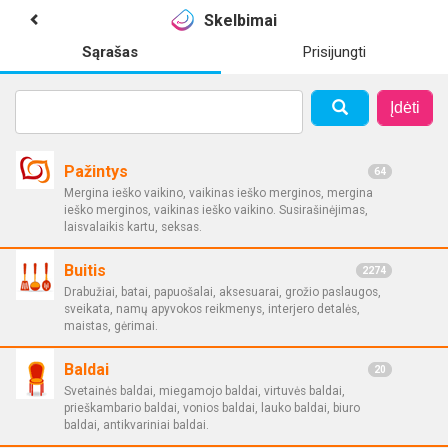
Skelbimai
Sąrašas
Prisijungti
Įdėti
Pažintys
64
Mergina ieško vaikino, vaikinas ieško merginos, mergina
ieško merginos, vaikinas ieško vaikino. Susirašinėjimas,
laisvalaikis kartu, seksas.
Buitis
2274
Drabužiai, batai, papuošalai, aksesuarai, grožio paslaugos,
sveikata, namų apyvokos reikmenys, interjero detalės,
maistas, gėrimai.
Baldai
20
Svetainės baldai, miegamojo baldai, virtuvės baldai,
prieškambario baldai, vonios baldai, lauko baldai, biuro
baldai, antikvariniai baldai.