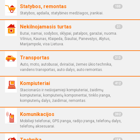
Statybos, remontas
100
Statybos, apdaila, statybinės medžiagos, įrankiai.
Nekilnojamasis turtas
31
Butai, namai, sodybos, sklypai, patalpos, garažai, nuoma.
Vilnius, Kaunas, Klaipėda, Šiauliai, Panevėžys, Alytus,
Marijampolė, visa Lietuva.
Transportas
313
Auto, moto, autobusai, dviračiai, žemės ūkio technika,
vandens transportas, auto dalys, auto remontas.
Kompiuteriai
412
Stacionarūs ir nešiojamieji kompiuteriai, žaidimų
kompiuteriai, kompiuterių komponentai, tinklo įranga,
kompiuterių dalys, žaidimai, remontas.
Komunikacijos
302
Mobilieji telefonai, GPS įranga, radijo įranga, telefonų dalys,
telefonų aksesuarai.
Technika
158