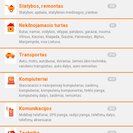
Statybos, remontas
100
Statybos, apdaila, statybinės medžiagos, įrankiai.
Nekilnojamasis turtas
31
Butai, namai, sodybos, sklypai, patalpos, garažai, nuoma.
Vilnius, Kaunas, Klaipėda, Šiauliai, Panevėžys, Alytus,
Marijampolė, visa Lietuva.
Transportas
314
Auto, moto, autobusai, dviračiai, žemės ūkio technika,
vandens transportas, auto dalys, auto remontas.
Kompiuteriai
412
Stacionarūs ir nešiojamieji kompiuteriai, žaidimų
kompiuteriai, kompiuterių komponentai, tinklo įranga,
kompiuterių dalys, žaidimai, remontas.
Komunikacijos
302
Mobilieji telefonai, GPS įranga, radijo įranga, telefonų dalys,
telefonų aksesuarai.
Technika
156