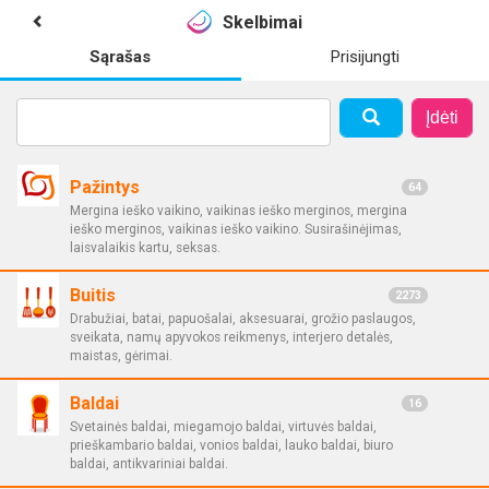
Skelbimai
Sąrašas
Prisijungti
Įdėti
Pažintys
64
Mergina ieško vaikino, vaikinas ieško merginos, mergina
ieško merginos, vaikinas ieško vaikino. Susirašinėjimas,
laisvalaikis kartu, seksas.
Buitis
2273
Drabužiai, batai, papuošalai, aksesuarai, grožio paslaugos,
sveikata, namų apyvokos reikmenys, interjero detalės,
maistas, gėrimai.
Baldai
16
Svetainės baldai, miegamojo baldai, virtuvės baldai,
prieškambario baldai, vonios baldai, lauko baldai, biuro
baldai, antikvariniai baldai.