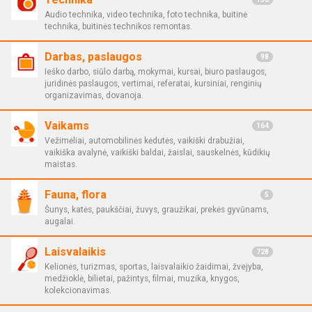
Audio technika, video technika, foto technika, buitinė
technika, buitinės technikos remontas.
Darbas, paslaugos
98
Ieško darbo, siūlo darbą, mokymai, kursai, biuro paslaugos,
juridinės paslaugos, vertimai, referatai, kursiniai, renginių
organizavimas, dovanoja.
Vaikams
164
Vežimėliai, automobilinės kėdutės, vaikiški drabužiai,
vaikiška avalynė, vaikiški baldai, žaislai, sauskelnės, kūdikių
maistas.
Fauna, flora
5
Šunys, katės, paukščiai, žuvys, graužikai, prekės gyvūnams,
augalai.
Laisvalaikis
728
Kelionės, turizmas, sportas, laisvalaikio žaidimai, žvejyba,
medžioklė, bilietai, pažintys, filmai, muzika, knygos,
kolekcionavimas.