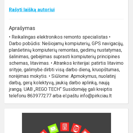
Rašyti laišką autoriui
Aprašymas
• Reikalingas elektronikos remonto specialistas •
Darbo pobūdis: Nešiojamų kompiuterių, GPS navigacijų,
planšetinių kompiuterių remontas, gedimų nustatymas,
šalinimas, gebėjimas suprasti kompiuterių principines
schemas, litavimas. • Atrankos kriterijai: patirtis litavimo
srityje, galimybė dirbti visą darbo dieną, kruopštumas,
norėjimas mokytis. • Siūlome: Apmokymus, nuolatinį
darbą, gerą kolektyvą, jaukią darbo aplinką, naują
įrangą. UAB „REGO TECH“ Susidomėję gali kreiptis
telefonu 863977277 arba el.paštu info@pirkciau.lt