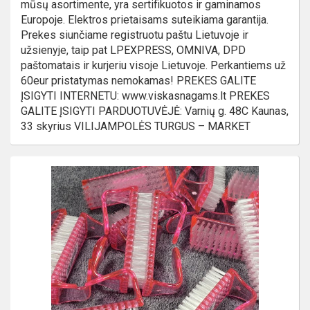
mūsų asortimente, yra sertifikuotos ir gaminamos
Europoje. Elektros prietaisams suteikiama garantija.
Prekes siunčiame registruotu paštu Lietuvoje ir
užsienyje, taip pat LPEXPRESS, OMNIVA, DPD
paštomatais ir kurjeriu visoje Lietuvoje. Perkantiems už
60eur pristatymas nemokamas! PREKES GALITE
ĮSIGYTI INTERNETU: www.viskasnagams.lt PREKES
GALITE ĮSIGYTI PARDUOTUVĖJĖ: Varnių g. 48C Kaunas,
33 skyrius VILIJAMPOLĖS TURGUS – MARKET