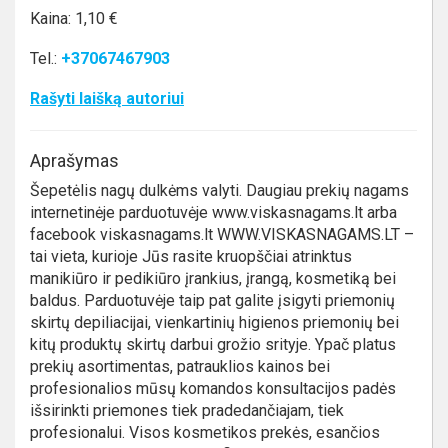
Kaina: 1,10 €
Tel.:
+37067467903
Rašyti laišką autoriui
Aprašymas
Šepetėlis nagų dulkėms valyti. Daugiau prekių nagams
internetinėje parduotuvėje www.viskasnagams.lt arba
facebook viskasnagams.lt WWW.VISKASNAGAMS.LT –
tai vieta, kurioje Jūs rasite kruopščiai atrinktus
manikiūro ir pedikiūro įrankius, įrangą, kosmetiką bei
baldus. Parduotuvėje taip pat galite įsigyti priemonių
skirtų depiliacijai, vienkartinių higienos priemonių bei
kitų produktų skirtų darbui grožio srityje. Ypač platus
prekių asortimentas, patrauklios kainos bei
profesionalios mūsų komandos konsultacijos padės
išsirinkti priemones tiek pradedančiajam, tiek
profesionalui. Visos kosmetikos prekės, esančios