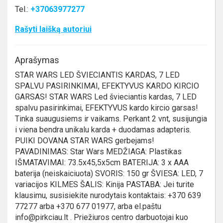
Tel.:
+37063977277
Rašyti laišką autoriui
Aprašymas
STAR WARS LED ŠVIECIANTIS KARDAS, 7 LED
SPALVU PASIRINKIMAI, EFEKTYVUS KARDO KIRCIO
GARSAS! STAR WARS Led švieciantis kardas, 7 LED
spalvu pasirinkimai, EFEKTYVUS kardo kircio garsas!
Tinka suaugusiems ir vaikams. Perkant 2 vnt, susijungia
i viena bendra unikalu karda + duodamas adapteris.
PUIKI DOVANA STAR WARS gerbejams!
PAVADINIMAS: Star Wars MEDŽIAGA: Plastikas
IŠMATAVIMAI: 73.5x45,5x5cm BATERIJA: 3 x AAA
baterija (neiskaiciuota) SVORIS: 150 gr ŠVIESA: LED, 7
variacijos KILMES ŠALIS: Kinija PASTABA: Jei turite
klausimu, susisiekite nurodytais kontaktais: +370 639
77277 arba +370 677 01977, arba el.paštu
info@pirkciau.lt . Priežiuros centro darbuotojai kuo