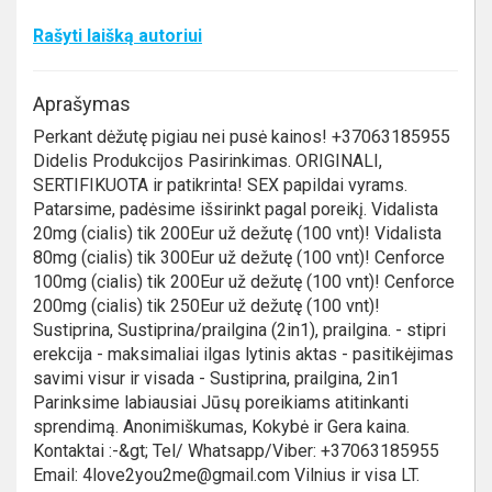
Rašyti laišką autoriui
Aprašymas
Perkant dėžutę pigiau nei pusė kainos! +37063185955
Didelis Produkcijos Pasirinkimas. ORIGINALI,
SERTIFIKUOTA ir patikrinta! SEX papildai vyrams.
Patarsime, padėsime išsirinkt pagal poreikį. Vidalista
20mg (cialis) tik 200Eur už dežutę (100 vnt)! Vidalista
80mg (cialis) tik 300Eur už dežutę (100 vnt)! Cenforce
100mg (cialis) tik 200Eur už dežutę (100 vnt)! Cenforce
200mg (cialis) tik 250Eur už dežutę (100 vnt)!
Sustiprina, Sustiprina/prailgina (2in1), prailgina. - stipri
erekcija - maksimaliai ilgas lytinis aktas - pasitikėjimas
savimi visur ir visada - Sustiprina, prailgina, 2in1
Parinksime labiausiai Jūsų poreikiams atitinkanti
sprendimą. Anonimiškumas, Kokybė ir Gera kaina.
Kontaktai :-&gt; Tel/ Whatsapp/Viber: +37063185955
Email: 4love2you2me@gmail.com Vilnius ir visa LT.