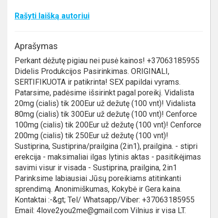
Rašyti laišką autoriui
Aprašymas
Perkant dėžutę pigiau nei pusė kainos! +37063185955
Didelis Produkcijos Pasirinkimas. ORIGINALI,
SERTIFIKUOTA ir patikrinta! SEX papildai vyrams.
Patarsime, padėsime išsirinkt pagal poreikį. Vidalista
20mg (cialis) tik 200Eur už dežutę (100 vnt)! Vidalista
80mg (cialis) tik 300Eur už dežutę (100 vnt)! Cenforce
100mg (cialis) tik 200Eur už dežutę (100 vnt)! Cenforce
200mg (cialis) tik 250Eur už dežutę (100 vnt)!
Sustiprina, Sustiprina/prailgina (2in1), prailgina. - stipri
erekcija - maksimaliai ilgas lytinis aktas - pasitikėjimas
savimi visur ir visada - Sustiprina, prailgina, 2in1
Parinksime labiausiai Jūsų poreikiams atitinkanti
sprendimą. Anonimiškumas, Kokybė ir Gera kaina.
Kontaktai :-&gt; Tel/ Whatsapp/Viber: +37063185955
Email: 4love2you2me@gmail.com Vilnius ir visa LT.