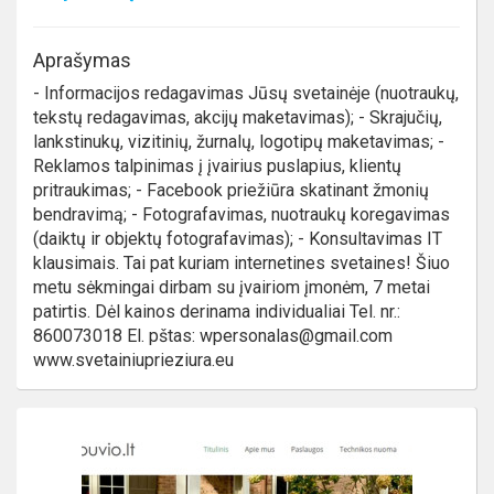
Aprašymas
- Informacijos redagavimas Jūsų svetainėje (nuotraukų,
tekstų redagavimas, akcijų maketavimas); - Skrajučių,
lankstinukų, vizitinių, žurnalų, logotipų maketavimas; -
Reklamos talpinimas į įvairius puslapius, klientų
pritraukimas; - Facebook priežiūra skatinant žmonių
bendravimą; - Fotografavimas, nuotraukų koregavimas
(daiktų ir objektų fotografavimas); - Konsultavimas IT
klausimais. Tai pat kuriam internetines svetaines! Šiuo
metu sėkmingai dirbam su įvairiom įmonėm, 7 metai
patirtis. Dėl kainos derinama individualiai Tel. nr.:
860073018 El. pštas: wpersonalas@gmail.com
www.svetainiuprieziura.eu