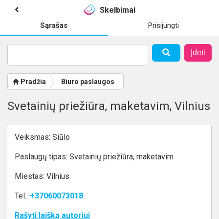
Skelbimai
Sąrašas
Prisijungti
Įdėti
Pradžia
Biuro paslaugos
Svetainių priežiūra, maketavim, Vilnius
Veiksmas: Siūlo
Paslaugų tipas: Svetainių priežiūra, maketavim
Miestas: Vilnius
Tel.:
+37060073018
Rašyti laišką autoriui