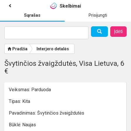
Skelbimai
Sąrašas
Prisijungti
Įdėti
Pradžia
Interjero detalės
Švytinčios žvaigždutės, Visa Lietuva, 6
€
Veiksmas: Parduoda
Tipas: Kita
Pavadinimas: Švytinčios žvaigždutės
Būklė: Naujas