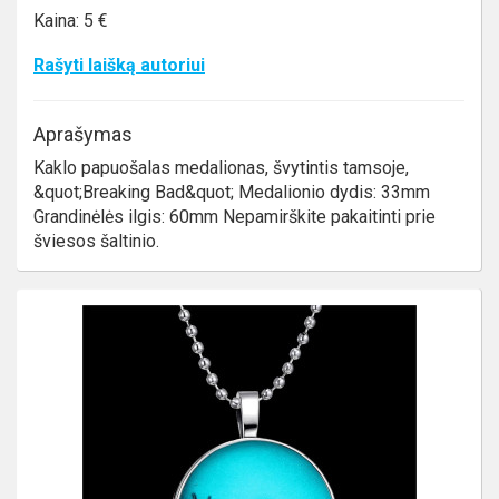
Kaina: 5 €
Rašyti laišką autoriui
Aprašymas
Kaklo papuošalas medalionas, švytintis tamsoje,
&quot;Breaking Bad&quot; Medalionio dydis: 33mm
Grandinėlės ilgis: 60mm Nepamirškite pakaitinti prie
šviesos šaltinio.