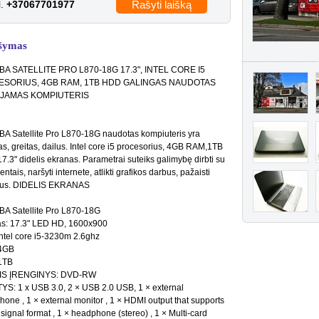
l.
+37067701977
Rašyti laišką
šymas
BA SATELLITE PRO L870-18G 17.3", INTEL CORE I5
SORIUS, 4GB RAM, 1TB HDD GALINGAS NAUDOTAS
JAMAS KOMPIUTERIS
A Satellite Pro L870-18G naudotas kompiuteris yra
as, greitas, dailus. Intel core i5 procesorius, 4GB RAM,1TB
7.3" didelis ekranas. Parametrai suteiks galimybę dirbti su
tais, naršyti internete, atlikti grafikos darbus, pažaisti
mus. DIDELIS EKRANAS
A Satellite Pro L870-18G
s: 17.3" LED HD, 1600x900
ntel core i5-3230m 2.6ghz
4GB
1TB
IS ĮRENGINYS: DVD-RW
S: 1 x USB 3.0, 2 × USB 2.0 USB, 1 × external
hone , 1 × external monitor , 1 × HDMI output that supports
signal format , 1 × headphone (stereo) , 1 × Multi-card