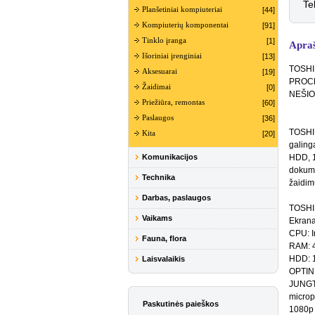
Te
Planšetiniai kompiuteriai
[44]
Kompiuterių komponentai
[91]
Tinklo įranga
[1]
Apra
Išoriniai įrenginiai
[13]
TOSHI
Aksesuarai
[19]
PROCE
Žaidimai
[0]
NEŠIO
Priežiūra, remontas
[60]
Paslaugos
[36]
TOSHIB
Kita
[20]
galing
Komunikacijos
HDD, 1
dokumen
Technika
žaidi
Darbas, paslaugos
TOSHIB
Vaikams
Ekrana
CPU: I
Fauna, flora
RAM: 
HDD: 
Laisvalaikis
OPTIN
JUNGTY
microp
Paskutinės paieškos
1080p 