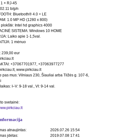
 1 × RJ-45
802.11 b/g/n
OOTH: Bluetooth® 4.0 + LE
M: 1.0 MP HD (1280 x 800)
 plokštė: Intel hd graphics 4000
CINĖ SISTEMA: Windows 10 HOME
JA: Laiko apie 1-1,5val.
TIJA: 1 mėnuo
 239,00 eur
rkciau.lt
KTAI: +37067701977, +37063977277
rkciau.lt, www.pirkciau.lt
e pas mus: Vilniaus 230, Šiauliai arba Tilžės g. 107-6,
i
aikas: I–V: 9-18 val., VI: 9-14 val.
to svetainė:
www.pirkciau.lt
informacija
mas atnaujintas:
2026.07.26 15:54
mas įdėtas:
2019.07.08 17:41