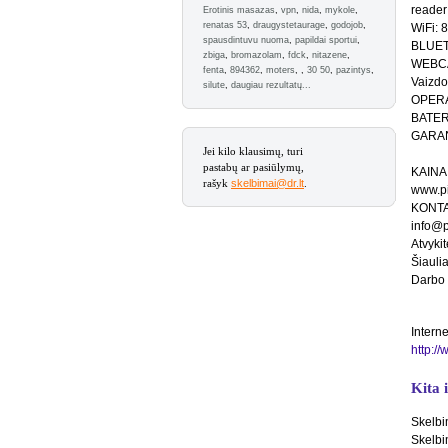
reader
Erotinis masazas
,
vpn
,
nida
,
mykole
,
renatas 53
,
draugystetaurage
,
godojob
,
WiFi: 
spausdintuvu nuoma
,
papildai sportui
,
BLUET
zbiga
,
bromazolam
,
fdck
,
nitazene
,
WEBCA
fenta
,
894362
,
moters
,
,
30 50
,
pazintys
,
Vaizdo
silute
,
daugiau rezultatų...
OPERA
BATERI
GARAN
Jei kilo klausimų, turi
pastabų ar pasiūlymų,
KAINA:
rašyk
skelbimai@dr.lt
.
www.pi
KONTA
info@pi
Atvykit
Šiaulia
Darbo l
Interne
http://
Kita 
Skelbi
Skelbi