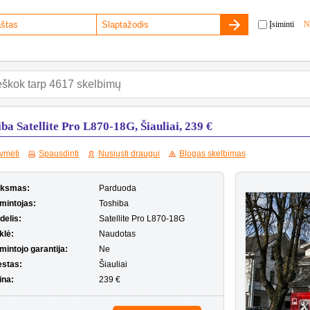
Įsiminti
N
ba Satellite Pro L870-18G, Šiauliai, 239 €
ymėti
Spausdinti
Nusiųsti draugui
Blogas skelbimas
iksmas:
Parduoda
mintojas:
Toshiba
delis:
Satellite Pro L870-18G
klė:
Naudotas
mintojo garantija:
Ne
estas:
Šiauliai
ina:
239 €