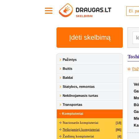
Įdėti skelbimą
Toshi
Pažintys
Buitis
Paž
Baldai
Ve
Statybos, remontas
Ga
Nekilnojamasis turtas
Mo
Transportas
Bū
Ga
Kompiuteriai
Mi
Stacionarūs kompiuteriai
[18]
Ka
Nešiojamieji kompiuteriai
[86]
Žaidimų kompiuteriai
[4]