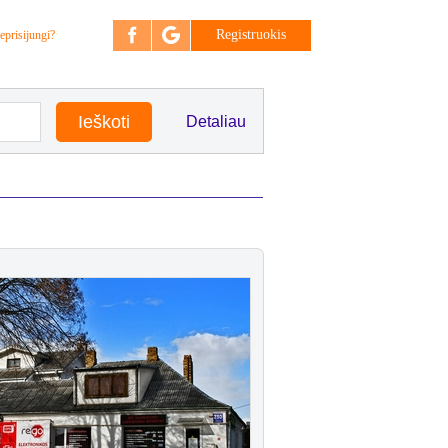
Registruokis
eprisijungi?
Detaliau