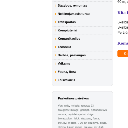
60 m, 
Statybos, remontas
Kita 
Nekilnojamasis turtas
Transportas
Skelbi
Skelbi
Kompiuteriai
Peržiū
Komunikacijos
Kome
Technika
Ko
Darbas, paslaugos
Vaikams
Fauna, flora
Laisvalaikis
Paskutinės paieškos
Vpn
,
nida
,
mykole
,
renatas 53
,
draugystetaurage
,
godojob
,
spausdintuvu
nuoma
,
papildai sportui
,
zbiga
,
bromazolam
,
fdck
,
nitazene
,
fenta
,
894362
,
moters
,
,
30 50
,
pazintys
,
silute
,
sklypai kauno rajone
,
daugiau rezultatų...