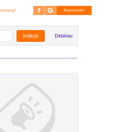
Registruokis
eprisijungi?
Detaliau