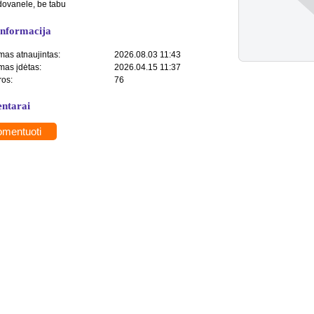
dovanele, be tabu
informacija
mas atnaujintas:
2026.08.03 11:43
mas įdėtas:
2026.04.15 11:37
ros:
76
ntarai
mentuoti