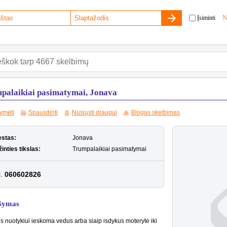
Įsiminti
N
palaikiai pasimatymai, Jonava
ymėti
Spausdinti
Nusiųsti draugui
Blogas skelbimas
estas:
Jonava
inties tikslas:
Trumpalaikiai pasimatymai
l.
060602826
šymas
s nuotykiui ieskoma vedus arba siaip isdykus moteryte iki