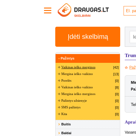
Įdėti skelbimą
Trum
Pažintys
Paž
Vaikinas ieško merginos
[42]
Mergina ieško vaikino
[13]
Porelės
[0]
Mi
Vaikinas ieško vaikino
[8]
Paž
Mergina ieško merginos
[0]
Pažintys užsienyje
[0]
Te
SMS pažintys
[0]
Kita
[0]
Apra
Buitis
Vasaro
Baldai