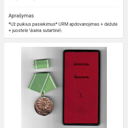
Aprašymas
*Už puikius pasiekimus* URM apdovanojimas + dėžutė
+ juostelė \kaina sutartinė\