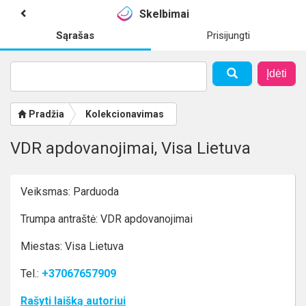
Skelbimai
Sąrašas
Prisijungti
Įdėti
Pradžia
Kolekcionavimas
VDR apdovanojimai, Visa Lietuva
Veiksmas: Parduoda
Trumpa antraštė: VDR apdovanojimai
Miestas: Visa Lietuva
Tel.:
+37067657909
Rašyti laišką autoriui