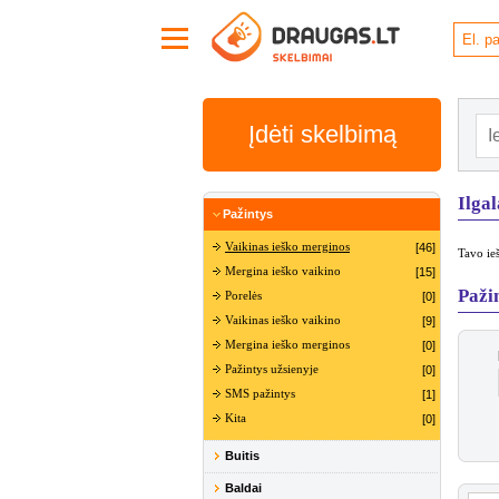
Įdėti skelbimą
Ilgal
Pažintys
Vaikinas ieško merginos
[46]
Tavo ieš
Mergina ieško vaikino
[15]
Paži
Porelės
[0]
Vaikinas ieško vaikino
[9]
Mergina ieško merginos
[0]
Pažintys užsienyje
[0]
SMS pažintys
[1]
Kita
[0]
Buitis
Baldai