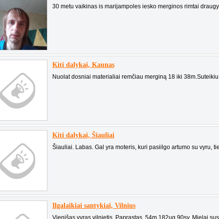
30 metu vaikinas is marijampoles iesko merginos rimtai draugyst
Kiti dalykai, Kaunas
Nuolat dosniai materialiai remčiau merginą 18 iki 38m.Suteiki
Kiti dalykai, Šiauliai
Šiauliai. Labas. Gal yra moteris, kuri pasiilgo artumo su vyru, tie
Ilgalaikiai santykiai, Vilnius
Vienišas vyras vilnietis. Paprastas, 54m 182ug 90sv. Mielai susi