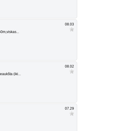
08.03
60m,viskas...
08.02
aukšta (iki...
07.29