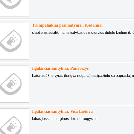
Trumpalaikiai pasimatymai, Kėdainiai
slaptiems susitikimams isdykusios moterytes didele krutine iki 
Ilgalaikiai santykiai, Panevėžys
Laisvas 53m. vyras (lengva negalia) susipažintu su paprasta, ne
Ilgalaikiai santykiai, Visa Lietuva
labas,ieskau merginos rimtai draugystei