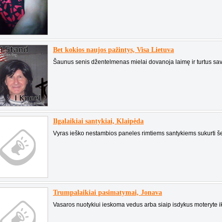
Bet kokios naujos pažintys, Visa Lietuva
Šaunus senis džentelmenas mielai dovanoja laimę ir turtus savo
Ilgalaikiai santykiai, Klaipėda
Vyras ieško nestambios paneles rimtiems santykiems sukurti š
Trumpalaikiai pasimatymai, Jonava
Vasaros nuotykiui ieskoma vedus arba siaip isdykus moteryte ik