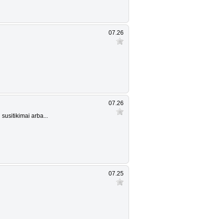
07.26
07.26
susitikimai arba...
07.25