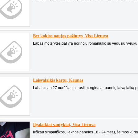
Bet kokios naujos pažintys, Visa Lietuva
Labas moterytes,gal yra norinciu romaniuko su vedusiu vyru
Laisvalaikis kartu, Kaunas
Labas man 27 norėčiau surasti merginą ar panelę laivą laiką p
Ilgalaikiai santykiai, Visa Lietuva
Ieškau simpatiškos, lieknos panelės 18 - 24 metų, šeimos kūrimu