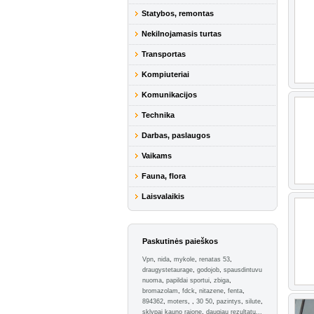
Statybos, remontas
Nekilnojamasis turtas
Transportas
Kompiuteriai
Komunikacijos
Technika
Darbas, paslaugos
Vaikams
Fauna, flora
Laisvalaikis
Paskutinės paieškos
Vpn
,
nida
,
mykole
,
renatas 53
,
draugystetaurage
,
godojob
,
spausdintuvu
nuoma
,
papildai sportui
,
zbiga
,
bromazolam
,
fdck
,
nitazene
,
fenta
,
894362
,
moters
,
,
30 50
,
pazintys
,
silute
,
sklypai kauno rajone
,
daugiau rezultatų...