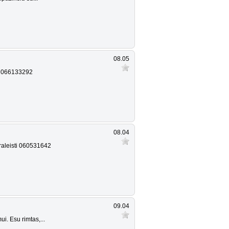
08.05
ku 066133292
08.04
raleisti 060531642
09.04
i. Esu rimtas,...