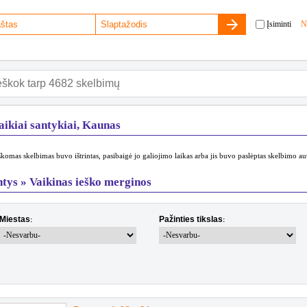
Įsiminti
N
aikiai santykiai, Kaunas
komas skelbimas buvo ištrintas, pasibaigė jo galiojimo laikas arba jis buvo paslėptas skelbimo au
ntys » Vaikinas ieško merginos
Miestas
Pažinties tikslas
:
: