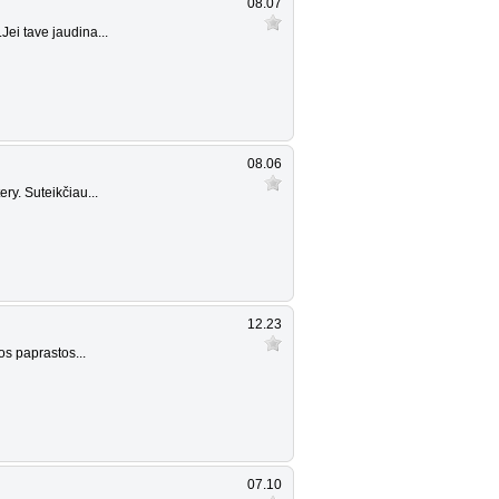
08.07
ei tave jaudina...
08.06
ry. Suteikčiau...
12.23
s paprastos...
07.10