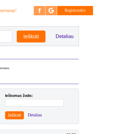
Registruokis
eprisijungi?
Detaliau
toriaus.
Ieškomas žodis:
Ieškoti
Detaliau