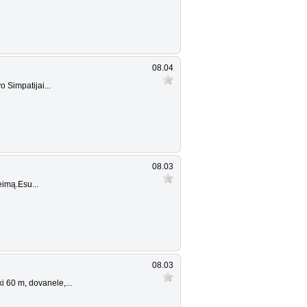
08.04
 Simpatijai...
08.03
eimą.Esu...
08.03
i 60 m, dovanele,...