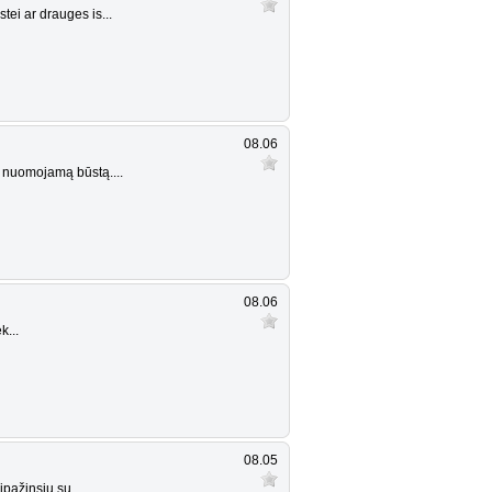
ei ar drauges is...
08.06
u nuomojamą būstą....
08.06
k...
08.05
pažinsiu su...