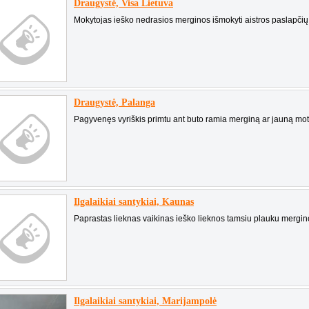
Draugystė, Visa Lietuva
Mokytojas ieško nedrasios merginos išmokyti aistros paslapčių.J
Draugystė, Palanga
Pagyvenęs vyriškis primtu ant buto ramia merginą ar jauną mote
Ilgalaikiai santykiai, Kaunas
Paprastas lieknas vaikinas ieško lieknos tamsiu plauku mergino
Ilgalaikiai santykiai, Marijampolė