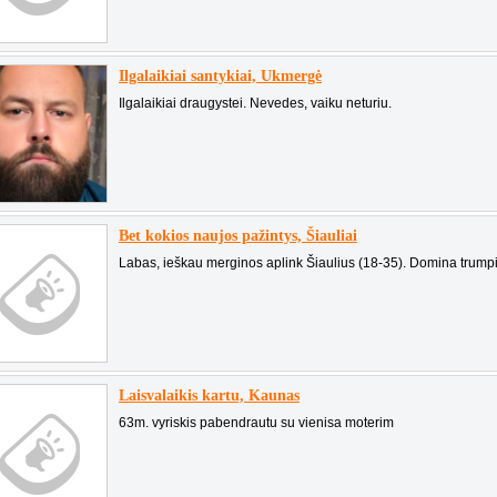
Ilgalaikiai santykiai, Ukmergė
Ilgalaikiai draugystei. Nevedes, vaiku neturiu.
Bet kokios naujos pažintys, Šiauliai
Labas, ieškau merginos aplink Šiaulius (18-35). Domina trumpi 
Laisvalaikis kartu, Kaunas
63m. vyriskis pabendrautu su vienisa moterim