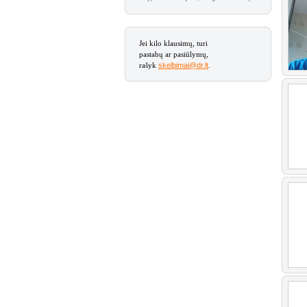
Jei kilo klausimų, turi
pastabų ar pasiūlymų,
rašyk
skelbimai@dr.lt
.