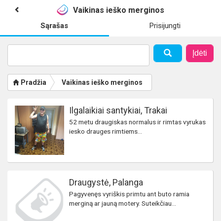
Vaikinas ieško merginos
Sąrašas
Prisijungti
Įdėti
Pradžia
Vaikinas ieško merginos
Ilgalaikiai santykiai, Trakai
52 metu draugiskas normalus ir rimtas vyrukas
iesko drauges rimtiems...
Draugystė, Palanga
Pagyvenęs vyriškis primtu ant buto ramia
merginą ar jauną motery. Suteikčiau...