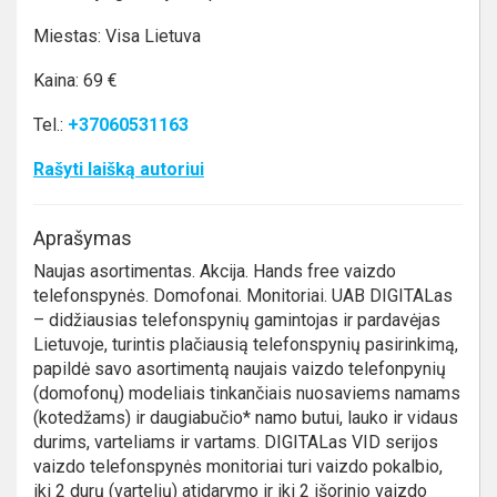
Miestas: Visa Lietuva
Kaina: 69 €
Tel.:
+37060531163
Rašyti laišką autoriui
Aprašymas
Naujas asortimentas. Akcija. Hands free vaizdo
telefonspynės. Domofonai. Monitoriai. UAB DIGITALas
– didžiausias telefonspynių gamintojas ir pardavėjas
Lietuvoje, turintis plačiausią telefonspynių pasirinkimą,
papildė savo asortimentą naujais vaizdo telefonpynių
(domofonų) modeliais tinkančiais nuosaviems namams
(kotedžams) ir daugiabučio* namo butui, lauko ir vidaus
durims, varteliams ir vartams. DIGITALas VID serijos
vaizdo telefonspynės monitoriai turi vaizdo pokalbio,
iki 2 durų (vartelių) atidarymo ir iki 2 išorinio vaizdo