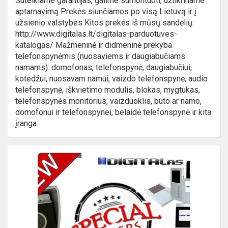
Suteikiame garantijas, galime sumontuoti, užtikriname
aptarnavimą Prekės siunčiamos po visą Lietuvą ir į
užsienio valstybes Kitos prekės iš mūsų sandėlių:
http://www.digitalas.lt/digitalas-parduotuves-
katalogas/ Mažmeninė ir didmeninė prekyba
telefonspynėmis (nuosaviems ir daugiabučiams
namams): domofonas, telefonspynė, daugiabučiui,
kotedžui, nuosavam namui, vaizdo telefonspynė, audio
telefonspynė, iškvietimo modulis, blokas, mygtukas,
telefonspynės monitorius, vaizduoklis, buto ar namo,
domofonui ir telefonspynei, belaidė telefonspynė ir kita
įranga.