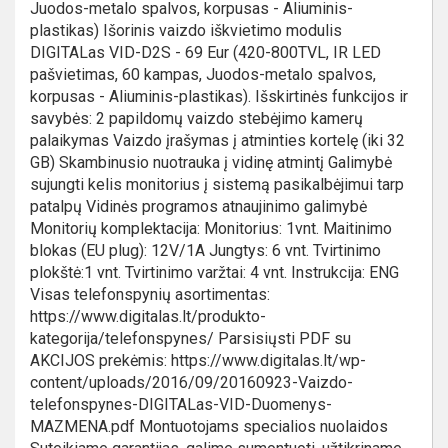
Juodos-metalo spalvos, korpusas - Aliuminis-
plastikas) Išorinis vaizdo iškvietimo modulis
DIGITALas VID-D2S - 69 Eur (420-800TVL, IR LED
pašvietimas, 60 kampas, Juodos-metalo spalvos,
korpusas - Aliuminis-plastikas). Išskirtinės funkcijos ir
savybės: 2 papildomų vaizdo stebėjimo kamerų
palaikymas Vaizdo įrašymas į atminties kortelę (iki 32
GB) Skambinusio nuotrauka į vidinę atmintį Galimybė
sujungti kelis monitorius į sistemą pasikalbėjimui tarp
patalpų Vidinės programos atnaujinimo galimybė
Monitorių komplektacija: Monitorius: 1vnt. Maitinimo
blokas (EU plug): 12V/1A Jungtys: 6 vnt. Tvirtinimo
plokštė:1 vnt. Tvirtinimo varžtai: 4 vnt. Instrukcija: ENG
Visas telefonspynių asortimentas:
https://www.digitalas.lt/produkto-
kategorija/telefonspynes/ Parsisiųsti PDF su
AKCIJOS prekėmis: https://www.digitalas.lt/wp-
content/uploads/2016/09/20160923-Vaizdo-
telefonspynes-DIGITALas-VID-Duomenys-
MAZMENA.pdf Montuotojams specialios nuolaidos