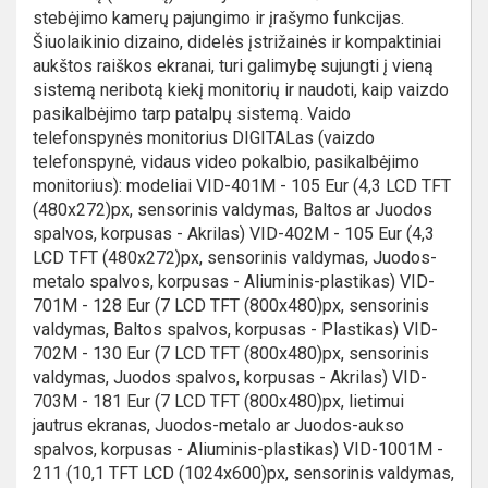
stebėjimo kamerų pajungimo ir įrašymo funkcijas.
Šiuolaikinio dizaino, didelės įstrižainės ir kompaktiniai
aukštos raiškos ekranai, turi galimybę sujungti į vieną
sistemą neribotą kiekį monitorių ir naudoti, kaip vaizdo
pasikalbėjimo tarp patalpų sistemą. Vaido
telefonspynės monitorius DIGITALas (vaizdo
telefonspynė, vidaus video pokalbio, pasikalbėjimo
monitorius): modeliai VID-401M - 105 Eur (4,3 LCD TFT
(480x272)px, sensorinis valdymas, Baltos ar Juodos
spalvos, korpusas - Akrilas) VID-402M - 105 Eur (4,3
LCD TFT (480x272)px, sensorinis valdymas, Juodos-
metalo spalvos, korpusas - Aliuminis-plastikas) VID-
701M - 128 Eur (7 LCD TFT (800x480)px, sensorinis
valdymas, Baltos spalvos, korpusas - Plastikas) VID-
702M - 130 Eur (7 LCD TFT (800x480)px, sensorinis
valdymas, Juodos spalvos, korpusas - Akrilas) VID-
703M - 181 Eur (7 LCD TFT (800x480)px, lietimui
jautrus ekranas, Juodos-metalo ar Juodos-aukso
spalvos, korpusas - Aliuminis-plastikas) VID-1001M -
211 (10,1 TFT LCD (1024x600)px, sensorinis valdymas,