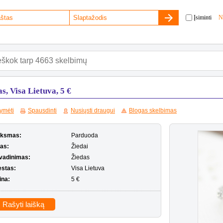
Įsiminti
N
s, Visa Lietuva, 5 €
ymėti
Spausdinti
Nusiųsti draugui
Blogas skelbimas
iksmas:
Parduoda
pas:
Žiedai
vadinimas:
Žiedas
estas:
Visa Lietuva
ina:
5 €
Rašyti laišką