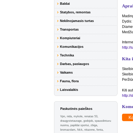
Baldai
Apra
Statybos, remontas
Madinga
Nekilnojamasis turtas
Dydis:
Diamet
Transportas
Medžia
Kompiuteriai
Interne
Komunikacijos
http://
Technika
Kita 
Darbas, paslaugos
Skelbi
Vaikams
Skelbi
Peržiū
Fauna, flora
Laisvalaikis
Kiti au
http:/
Kome
Paskutinės paieškos
Vpn
,
nida
,
mykole
,
renatas 53
,
Ko
draugystetaurage
,
godojob
,
spausdintuvu
nuoma
,
papildai sportui
,
zbiga
,
bromazolam
,
fdck
,
nitazene
,
fenta
,