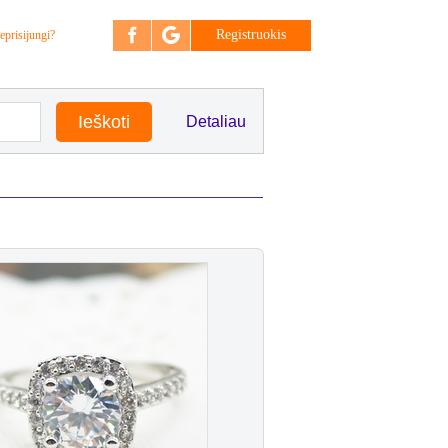
Registruokis
eprisijungi?
Detaliau