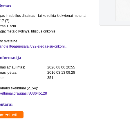
šymas
s ir subtilus dizainas - tai ko reikia kiekvienai moteriai.
 17 (7)
ras 1,7cm.
ga: metalo lydinys, blizgus cirkonis
to svetainė:
sarlote.lt/papuosalai/692-ziedas-su-cirkoni...
informacija
mas atnaujintas:
2026.08.06 20:55
mas įdėtas:
2016.03.13 09:28
ros:
351
toriaus skelbimai (2154):
/skelbimai.draugas.lt/U3645128
ntarai
mentuoti