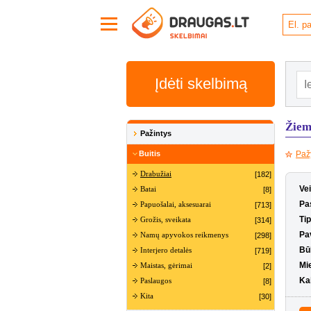
Įdėti skelbimą
Žiemi
Pažintys
Buitis
Paž
Drabužiai
[182]
Ve
Batai
[8]
Pas
Papuošalai, aksesuarai
[713]
Ti
Grožis, sveikata
[314]
Pa
Namų apyvokos reikmenys
[298]
Bū
Interjero detalės
[719]
Mi
Maistas, gėrimai
[2]
Ka
Paslaugos
[8]
Kita
[30]