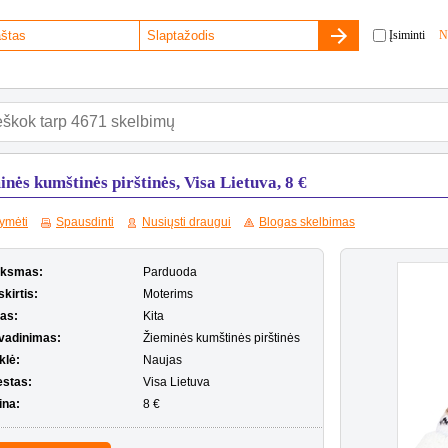
Įsiminti
N
nės kumštinės pirštinės, Visa Lietuva, 8 €
ymėti
Spausdinti
Nusiųsti draugui
Blogas skelbimas
iksmas:
Parduoda
kirtis:
Moterims
pas:
Kita
vadinimas:
Žieminės kumštinės pirštinės
klė:
Naujas
estas:
Visa Lietuva
ina:
8 €