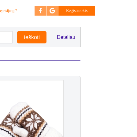
Registruokis
eprisijungi?
Detaliau