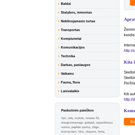
Baldai
Statybos, remontas
Apra
Nekilnojamasis turtas
Žieminė
Transportas
kasdie
Kompiuteriai
Interne
Komunikacijos
http://
Technika
Kita 
Darbas, paslaugos
Skelbi
Vaikams
Skelbi
Fauna, flora
Peržiū
Laisvalaikis
Kiti au
http:/
Kome
Paskutinės paieškos
Vpn
,
nida
,
mykole
,
renatas 53
,
Ko
draugystetaurage
,
godojob
,
spausdintuvu
nuoma
,
papildai sportui
,
zbiga
,
bromazolam
,
fdck
,
nitazene
,
fenta
,