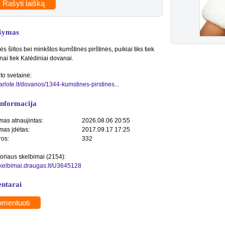
Rašyti laišką
šymas
s šiltos bei minkštos kumštinės pirštinės, puikiai tiks tiek
nai tiek Kalėdiniai dovanai.
to svetainė:
sarlote.lt/dovanos/1344-kumstines-pirstines...
informacija
mas atnaujintas:
2026.08.06 20:55
mas įdėtas:
2017.09.17 17:25
ros:
332
toriaus skelbimai (2154):
/skelbimai.draugas.lt/U3645128
ntarai
mentuoti