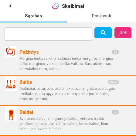
Skelbimai
Sąrašas
Prisijungti
Įdėti
Pažintys
72
Mergina ieško vaikino, vaikinas ieško merginos, mergina
ieško merginos, vaikinas ieško vaikino. Susirašinėjimas,
laisvalaikis kartu, seksas.
Buitis
2273
Drabužiai, batai, papuošalai, aksesuarai, grožio paslaugos,
sveikata, namų apyvokos reikmenys, interjero detalės,
maistas, gėrimai.
Baldai
27
Svetainės baldai, miegamojo baldai, virtuvės baldai,
prieškambario baldai, vonios baldai, lauko baldai, biuro
baldai, antikvariniai baldai.