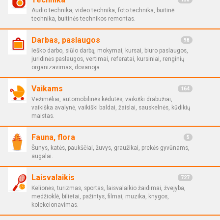
Audio technika, video technika, foto technika, buitinė
technika, buitinės technikos remontas.
Darbas, paslaugos
98
Ieško darbo, siūlo darbą, mokymai, kursai, biuro paslaugos,
juridinės paslaugos, vertimai, referatai, kursiniai, renginių
organizavimas, dovanoja.
Vaikams
164
Vežimėliai, automobilinės kėdutės, vaikiški drabužiai,
vaikiška avalynė, vaikiški baldai, žaislai, sauskelnės, kūdikių
maistas.
Fauna, flora
5
Šunys, katės, paukščiai, žuvys, graužikai, prekės gyvūnams,
augalai.
Laisvalaikis
727
Kelionės, turizmas, sportas, laisvalaikio žaidimai, žvejyba,
medžioklė, bilietai, pažintys, filmai, muzika, knygos,
kolekcionavimas.