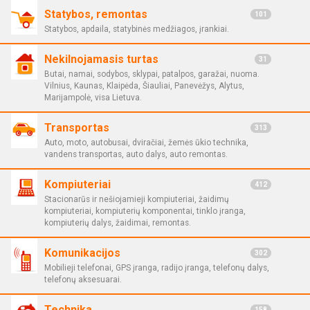
Statybos, remontas
101
Statybos, apdaila, statybinės medžiagos, įrankiai.
Nekilnojamasis turtas
31
Butai, namai, sodybos, sklypai, patalpos, garažai, nuoma.
Vilnius, Kaunas, Klaipėda, Šiauliai, Panevėžys, Alytus,
Marijampolė, visa Lietuva.
Transportas
313
Auto, moto, autobusai, dviračiai, žemės ūkio technika,
vandens transportas, auto dalys, auto remontas.
Kompiuteriai
412
Stacionarūs ir nešiojamieji kompiuteriai, žaidimų
kompiuteriai, kompiuterių komponentai, tinklo įranga,
kompiuterių dalys, žaidimai, remontas.
Komunikacijos
302
Mobilieji telefonai, GPS įranga, radijo įranga, telefonų dalys,
telefonų aksesuarai.
Technika
158