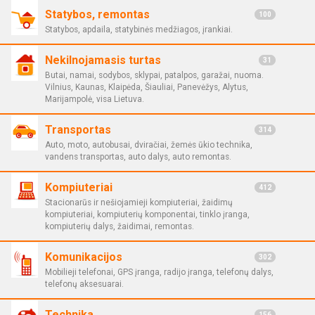
Statybos, remontas
100
Statybos, apdaila, statybinės medžiagos, įrankiai.
Nekilnojamasis turtas
31
Butai, namai, sodybos, sklypai, patalpos, garažai, nuoma.
Vilnius, Kaunas, Klaipėda, Šiauliai, Panevėžys, Alytus,
Marijampolė, visa Lietuva.
Transportas
314
Auto, moto, autobusai, dviračiai, žemės ūkio technika,
vandens transportas, auto dalys, auto remontas.
Kompiuteriai
412
Stacionarūs ir nešiojamieji kompiuteriai, žaidimų
kompiuteriai, kompiuterių komponentai, tinklo įranga,
kompiuterių dalys, žaidimai, remontas.
Komunikacijos
302
Mobilieji telefonai, GPS įranga, radijo įranga, telefonų dalys,
telefonų aksesuarai.
Technika
156