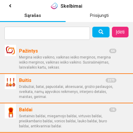
Skelbimai
Sąrašas
Prisijungti
Įdėti
Pažintys
64
Mergina ieško vaikino, vaikinas ieško merginos, mergina
ieško merginos, vaikinas ieško vaikino. Susirašinėjimas,
laisvalaikis kartu, seksas.
Buitis
2273
Drabužiai, batai, papuošalai, aksesuarai, grožio paslaugos,
sveikata, namų apyvokos reikmenys, interjero detalės,
maistas, gėrimai.
Baldai
16
Svetainės baldai, miegamojo baldai, virtuvės baldai,
prieškambario baldai, vonios baldai, lauko baldai, biuro
baldai, antikvariniai baldai.