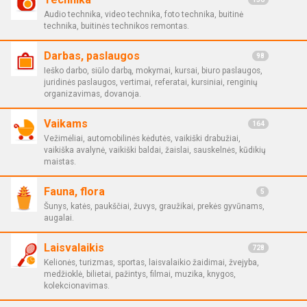
Audio technika, video technika, foto technika, buitinė
technika, buitinės technikos remontas.
Darbas, paslaugos
98
Ieško darbo, siūlo darbą, mokymai, kursai, biuro paslaugos,
juridinės paslaugos, vertimai, referatai, kursiniai, renginių
organizavimas, dovanoja.
Vaikams
164
Vežimėliai, automobilinės kėdutės, vaikiški drabužiai,
vaikiška avalynė, vaikiški baldai, žaislai, sauskelnės, kūdikių
maistas.
Fauna, flora
5
Šunys, katės, paukščiai, žuvys, graužikai, prekės gyvūnams,
augalai.
Laisvalaikis
728
Kelionės, turizmas, sportas, laisvalaikio žaidimai, žvejyba,
medžioklė, bilietai, pažintys, filmai, muzika, knygos,
kolekcionavimas.