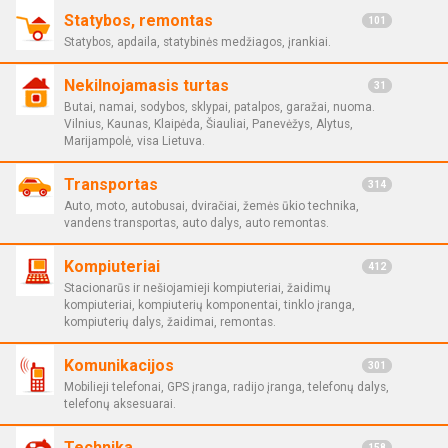
Statybos, remontas
101
Statybos, apdaila, statybinės medžiagos, įrankiai.
Nekilnojamasis turtas
31
Butai, namai, sodybos, sklypai, patalpos, garažai, nuoma.
Vilnius, Kaunas, Klaipėda, Šiauliai, Panevėžys, Alytus,
Marijampolė, visa Lietuva.
Transportas
314
Auto, moto, autobusai, dviračiai, žemės ūkio technika,
vandens transportas, auto dalys, auto remontas.
Kompiuteriai
412
Stacionarūs ir nešiojamieji kompiuteriai, žaidimų
kompiuteriai, kompiuterių komponentai, tinklo įranga,
kompiuterių dalys, žaidimai, remontas.
Komunikacijos
301
Mobilieji telefonai, GPS įranga, radijo įranga, telefonų dalys,
telefonų aksesuarai.
Technika
158