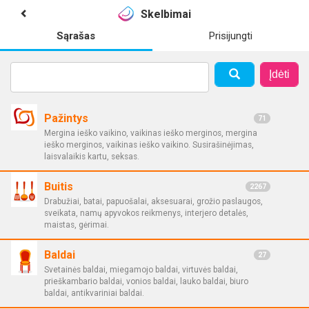
Skelbimai
Sąrašas
Prisijungti
Įdėti
Pažintys
71
Mergina ieško vaikino, vaikinas ieško merginos, mergina
ieško merginos, vaikinas ieško vaikino. Susirašinėjimas,
laisvalaikis kartu, seksas.
Buitis
2267
Drabužiai, batai, papuošalai, aksesuarai, grožio paslaugos,
sveikata, namų apyvokos reikmenys, interjero detalės,
maistas, gėrimai.
Baldai
27
Svetainės baldai, miegamojo baldai, virtuvės baldai,
prieškambario baldai, vonios baldai, lauko baldai, biuro
baldai, antikvariniai baldai.