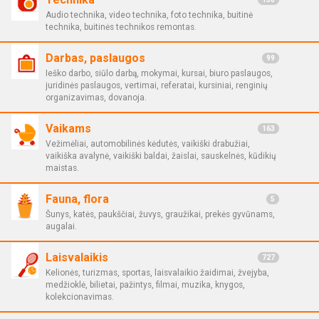
Audio technika, video technika, foto technika, buitinė
technika, buitinės technikos remontas.
Darbas, paslaugos
99
Ieško darbo, siūlo darbą, mokymai, kursai, biuro paslaugos,
juridinės paslaugos, vertimai, referatai, kursiniai, renginių
organizavimas, dovanoja.
Vaikams
163
Vežimėliai, automobilinės kėdutės, vaikiški drabužiai,
vaikiška avalynė, vaikiški baldai, žaislai, sauskelnės, kūdikių
maistas.
Fauna, flora
5
Šunys, katės, paukščiai, žuvys, graužikai, prekės gyvūnams,
augalai.
Laisvalaikis
727
Kelionės, turizmas, sportas, laisvalaikio žaidimai, žvejyba,
medžioklė, bilietai, pažintys, filmai, muzika, knygos,
kolekcionavimas.