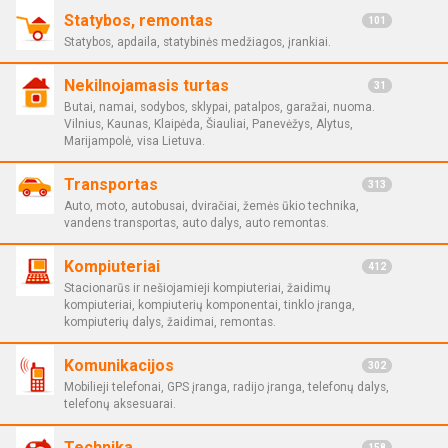
Statybos, remontas
101
Statybos, apdaila, statybinės medžiagos, įrankiai.
Nekilnojamasis turtas
31
Butai, namai, sodybos, sklypai, patalpos, garažai, nuoma.
Vilnius, Kaunas, Klaipėda, Šiauliai, Panevėžys, Alytus,
Marijampolė, visa Lietuva.
Transportas
313
Auto, moto, autobusai, dviračiai, žemės ūkio technika,
vandens transportas, auto dalys, auto remontas.
Kompiuteriai
412
Stacionarūs ir nešiojamieji kompiuteriai, žaidimų
kompiuteriai, kompiuterių komponentai, tinklo įranga,
kompiuterių dalys, žaidimai, remontas.
Komunikacijos
302
Mobilieji telefonai, GPS įranga, radijo įranga, telefonų dalys,
telefonų aksesuarai.
Technika
158