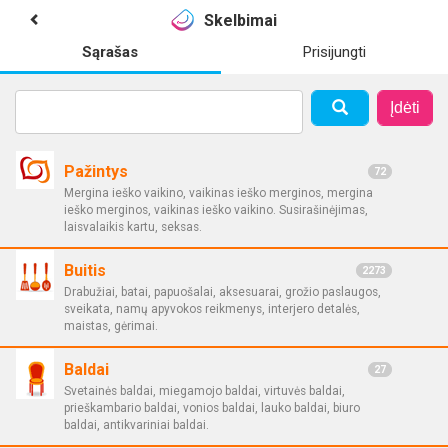
Skelbimai
Sąrašas
Prisijungti
Įdėti
Pažintys
72
Mergina ieško vaikino, vaikinas ieško merginos, mergina
ieško merginos, vaikinas ieško vaikino. Susirašinėjimas,
laisvalaikis kartu, seksas.
Buitis
2273
Drabužiai, batai, papuošalai, aksesuarai, grožio paslaugos,
sveikata, namų apyvokos reikmenys, interjero detalės,
maistas, gėrimai.
Baldai
27
Svetainės baldai, miegamojo baldai, virtuvės baldai,
prieškambario baldai, vonios baldai, lauko baldai, biuro
baldai, antikvariniai baldai.