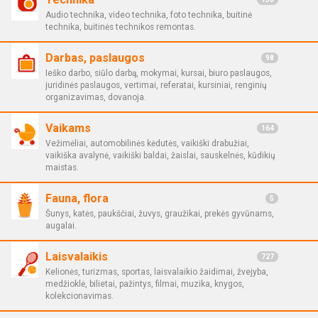
Audio technika, video technika, foto technika, buitinė
technika, buitinės technikos remontas.
Darbas, paslaugos
98
Ieško darbo, siūlo darbą, mokymai, kursai, biuro paslaugos,
juridinės paslaugos, vertimai, referatai, kursiniai, renginių
organizavimas, dovanoja.
Vaikams
164
Vežimėliai, automobilinės kėdutės, vaikiški drabužiai,
vaikiška avalynė, vaikiški baldai, žaislai, sauskelnės, kūdikių
maistas.
Fauna, flora
5
Šunys, katės, paukščiai, žuvys, graužikai, prekės gyvūnams,
augalai.
Laisvalaikis
727
Kelionės, turizmas, sportas, laisvalaikio žaidimai, žvejyba,
medžioklė, bilietai, pažintys, filmai, muzika, knygos,
kolekcionavimas.