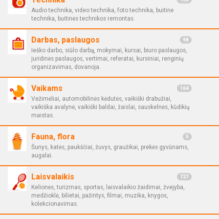
Audio technika, video technika, foto technika, buitinė
technika, buitinės technikos remontas.
Darbas, paslaugos
98
Ieško darbo, siūlo darbą, mokymai, kursai, biuro paslaugos,
juridinės paslaugos, vertimai, referatai, kursiniai, renginių
organizavimas, dovanoja.
Vaikams
164
Vežimėliai, automobilinės kėdutės, vaikiški drabužiai,
vaikiška avalynė, vaikiški baldai, žaislai, sauskelnės, kūdikių
maistas.
Fauna, flora
5
Šunys, katės, paukščiai, žuvys, graužikai, prekės gyvūnams,
augalai.
Laisvalaikis
727
Kelionės, turizmas, sportas, laisvalaikio žaidimai, žvejyba,
medžioklė, bilietai, pažintys, filmai, muzika, knygos,
kolekcionavimas.