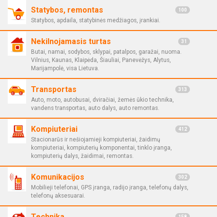
Statybos, remontas
100
Statybos, apdaila, statybinės medžiagos, įrankiai.
Nekilnojamasis turtas
31
Butai, namai, sodybos, sklypai, patalpos, garažai, nuoma.
Vilnius, Kaunas, Klaipėda, Šiauliai, Panevėžys, Alytus,
Marijampolė, visa Lietuva.
Transportas
313
Auto, moto, autobusai, dviračiai, žemės ūkio technika,
vandens transportas, auto dalys, auto remontas.
Kompiuteriai
412
Stacionarūs ir nešiojamieji kompiuteriai, žaidimų
kompiuteriai, kompiuterių komponentai, tinklo įranga,
kompiuterių dalys, žaidimai, remontas.
Komunikacijos
302
Mobilieji telefonai, GPS įranga, radijo įranga, telefonų dalys,
telefonų aksesuarai.
Technika
158