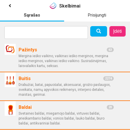
Skelbimai
Sąrašas
Prisijungti
Įdėti
Pažintys
63
Mergina ieško vaikino, vaikinas ieško merginos, mergina
ieško merginos, vaikinas ieško vaikino. Susirašinėjimas,
laisvalaikis kartu, seksas.
Buitis
2274
Drabužiai, batai, papuošalai, aksesuarai, grožio paslaugos,
sveikata, namų apyvokos reikmenys, interjero detalės,
maistas, gėrimai.
Baldai
20
Svetainės baldai, miegamojo baldai, virtuvės baldai,
prieškambario baldai, vonios baldai, lauko baldai, biuro
baldai, antikvariniai baldai.