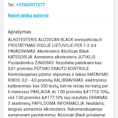
Tel.:
+37063977277
Rašyti laišką autoriui
Aprašymas
ALKOTESTERIS ALCOSCAN BLACK www.pirkciau.lt
PRISTATYMAS VISOJE LIETUVOJE PER 1-2 d.d.
PAVADINIMAS: Alkotesteris AlcoScan Black
KATEGORIJA: Asmeninis alkotesteris JUTIKLIS:
Puslaidininkis ŽINGSNIS: Rezultatai pateikiami kas
0,01 promilės PŪTIMO SRAUTO KONTROLĖ:
Kontroliuojamas pūtimo stiprumas ir laikas MATAVIMO
RIBOS: 0,0 - 4,0 promilių KALIBRAVIMAS: elektroninis
kalibravimas. kas 300 testų, bet ne rečiau nei kartą per
6 mėnesius PAKLAIDA: iki 1.00 promilės &#177;0.10‰,
virš 1.00 promilės &#177;10% nuo rezultato EKRANAS:
3 skaitmenų PAPILDOMA INFORMACIJA: Nedidelis,
lengvas asmeninis alkotesteris. Rekomenduojamas
asmeniniam pasitikrinimui. Alcoscan Black privalumai: