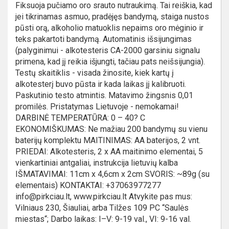
Fiksuoja pučiamo oro srauto nutraukimą. Tai reiškia, kad
jei tikrinamas asmuo, pradėjęs bandymą, staiga nustos
pūsti orą, alkoholio matuoklis nepaims oro mėginio ir
teks pakartoti bandymą. Automatinis išsijungimas
(palyginimui - alkotesteris CA-2000 garsiniu signalu
primena, kad jį reikia išjungti, tačiau pats neišsijungia).
Testų skaitiklis - visada žinosite, kiek kartų į
alkotesterį buvo pūsta ir kada laikas jį kalibruoti.
Paskutinio testo atmintis. Matavimo žingsnis 0,01
promilės. Pristatymas Lietuvoje - nemokamai!
DARBINĖ TEMPERATŪRA: 0 – 40? C
EKONOMIŠKUMAS: Ne mažiau 200 bandymų su vienu
baterijų komplektu MAITINIMAS: AA baterijos, 2 vnt.
PRIEDAI: Alkotesteris, 2 x AA maitinimo elementai, 5
vienkartiniai antgaliai, instrukcija lietuvių kalba
IŠMATAVIMAI: 11cm x 4,6cm x 2cm SVORIS: ~89g (su
elementais) KONTAKTAI: +37063977277
info@pirkciau.lt, www.pirkciau.lt Atvykite pas mus:
Vilniaus 230, Šiauliai, arba Tilžes 109 PC “Saulės
miestas“; Darbo laikas: I–V: 9-19 val., VI: 9-16 val.