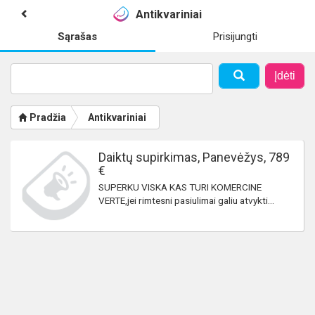
Antikvariniai
Sąrašas
Prisijungti
Įdėti
Pradžia
Antikvariniai
Daiktų supirkimas, Panevėžys, 789
€
SUPERKU VISKA KAS TURI KOMERCINE
VERTE,jei rimtesni pasiulimai galiu atvykti...