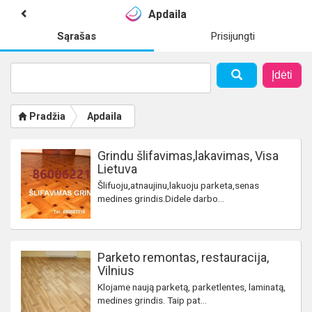
Apdaila
Sąrašas
Prisijungti
Įdėti
Pradžia
Apdaila
Grindu šlifavimas,lakavimas, Visa
Lietuva
Šlifuoju,atnaujinu,lakuoju parketa,senas
medines grindis.Didele darbo...
Parketo remontas, restauracija,
Vilnius
Klojame naują parketą, parketlentes, laminatą,
medines grindis. Taip pat...