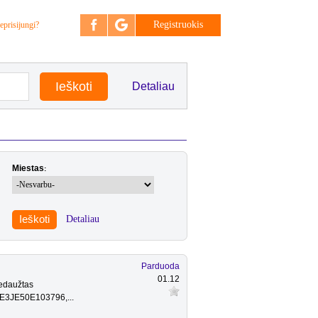
Registruokis
eprisijungi?
Detaliau
Miestas
:
Ieškoti
Detaliau
Parduoda
01.12
Nedaužtas
1ZE3JE50E103796,...