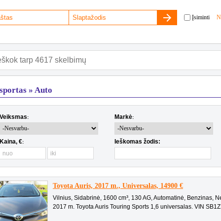
Įsiminti
N
sportas » Auto
Veiksmas
Markė
:
:
Kaina, €
Ieškomas žodis:
:
Toyota Auris, 2017 m., Universalas, 14900 €
Vilnius, Sidabrinė, 1600 cm³, 130 AG, Automatinė, Benzinas, 
2017 m. Toyota Auris Touring Sports 1,6 universalas. VIN SB