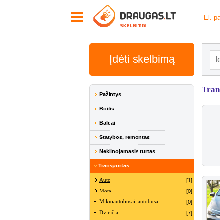
Įdėti skelbimą
Tran
Pažintys
Buitis
Baldai
Statybos, remontas
Nekilnojamasis turtas
Transportas
Auto
[1]
Moto
[0]
Mikroautobusai, autobusai
[0]
Dviračiai
[7]