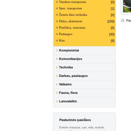
Vandens transportas
[0]
Spec. transportas
[1]
Žemės ūkio technika
[0]
Pas
Dalys, aksesuarai
[259]
Priežiūra, remontas
[5]
Paslaugos
[30]
Kita
[8]
Kompiuteriai
Komunikacijos
Technika
Darbas, paslaugos
Vaikams
Fauna, flora
Laisvalaikis
Paskutinės paieškos
Erotinis masazas
,
vpn
,
nida
,
mykole
,