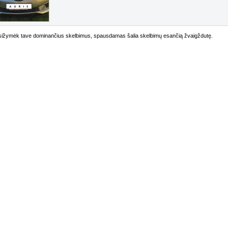
ižymėk tave dominančius skelbimus, spausdamas šalia skelbimų esančią žvaigždutę.