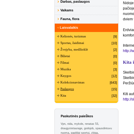
Darbas, paslaugos
Nidoje
pačioj
Vaikams
nuomoj
Fauna, flora
dviem 
Laisvalaikis
Erdvia
komfort
Kelionės, turizmas
[9]
Sportas, žaidimai
[10]
Interne
Žvejyba, medžioklė
[2]
http://
Bilietai
[0]
Kita 
Filmai
[0]
Muzika
[3]
Skelbi
Knygos
[12]
Skelbi
Kolekcionavimas
[643]
Peržiū
Paslaugos
[15]
Kiti au
Kita
[32]
http://
Paskutinės paieškos
Vpn
,
nida
,
mykole
,
renatas 53
,
draugystetaurage
,
godojob
,
spausdintuvu
nuoma
,
papildai sportui
,
zbiga
,