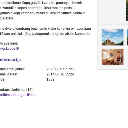
, nedideliame Kopų gatvės kvartale, pamaryje, beveik
e Parnidžio kopos papėdėje Jūsų ramiam poilsiui
amas dviejų kambarių butas su atskira virtuve, vonia ir
tualetais.
me dviejų kambarių bute rasite visko ko reikia pilnaverčiam
iškam poilsiui - jūsų patogumui įrengti du atskiri kambariai.
to svetainė:
www.kopos.lt/
informacija
mas atnaujintas:
2026.08.07 21:27
mas įdėtas:
2014.08.10 15:24
ros:
1889
toriaus skelbimai (15):
skelbimai.draugas.lt/nida