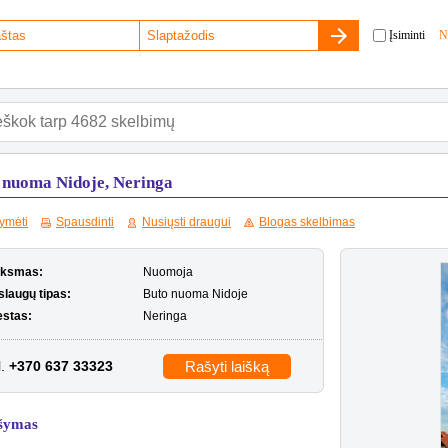
Įsiminti
N
 nuoma Nidoje, Neringa
ymėti
Spausdinti
Nusiųsti draugui
Blogas skelbimas
iksmas:
Nuomoja
slaugų tipas:
Buto nuoma Nidoje
estas:
Neringa
l.
+370 637 33323
Rašyti laišką
šymas