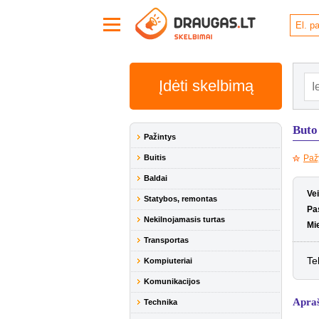
Įdėti skelbimą
Buto
Pažintys
Buitis
Paž
Baldai
Ve
Statybos, remontas
Pa
Nekilnojamasis turtas
Mi
Transportas
Te
Kompiuteriai
Komunikacijos
Apra
Technika