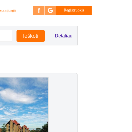
Registruokis
eprisijungi?
Detaliau