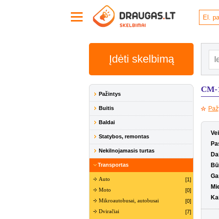
Įdėti skelbimą
CM-1
Pažintys
Buitis
Paž
Baldai
Ve
Statybos, remontas
Pas
Nekilnojamasis turtas
Da
Transportas
Bū
Ga
Auto
[1]
Mi
Moto
[0]
Ka
Mikroautobusai, autobusai
[0]
Dviračiai
[7]