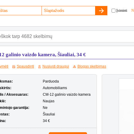
Įsiminti
N
2 galinio vaizdo kamera, Šiauliai, 34 €
ymėti
Spausdinti
Nusiųsti draugui
Blogas skelbimas
iksmas:
Parduoda
kirtis:
Automobiliams
lis / Aksesuaras:
CM-12 galinio vaizdo kamera
klė:
Naujas
mintojo garantija:
Ne
estas:
Šiauliai
ina:
34 €