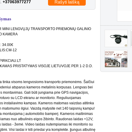
l.
+37063977277
Rašyti laišką
šymas
 MINI LENGVŲJŲ TRANSPORTO PRIEMONIŲ GALINIO
DO KAMERA
: 34.00€
IS:CM-12
IRKCIAU.LT
AMAS PRISTATYMAS VISOJE LIETUVOJE PER 1-2 D.D.
 tinka visoms lengvosioms transporto priemonėms. Šalčiui
ndeniui atsparus kameros metalinis korpusas. Lengvas bei
s montavimas. Gali būti jungiama prie GPS navigacijos,
otuvo su LCD ekranu ar monitorio. Reguliuojamas
s instaliavimo kampas. Kameros matomas vaizdas atitinka
m matomumo ilgiui. Vaizdą matysite net 140 laipsnių kampu!
 montuojama į automobilio bamperį. Kameros maitinimas
iamas nuo atbulinės eigos žibinto. Raudonas laidas +12V,
 laidas - žemė. Video laidas nutempiamas iki monitorio su
timi. Visi laidai ir kiti priedai yra komplekte. Įjungus atbulinę