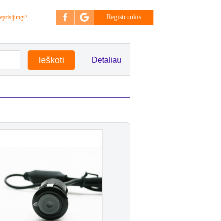
Registruokis
eprisijungi?
Detaliau