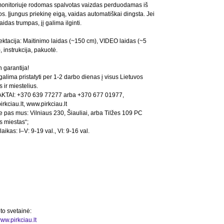
monitoriuje rodomas spalvotas vaizdas perduodamas iš
s. Įjungus priekinę eigą, vaidas automatiškai dingsta. Jei
aidas trumpas, jį galima ilginti.
ktacija: Maitinimo laidas (~150 cm), VIDEO laidas (~5
, instrukcija, pakuotė.
 garantija!
galima pristatyti per 1-2 darbo dienas į visus Lietuvos
 ir miestelius.
KTAI: +370 639 77277 arba +370 677 01977,
rkciau.lt, www.pirkciau.lt
te pas mus: Vilniaus 230, Šiauliai, arba Tilžes 109 PC
s miestas“;
aikas: I–V: 9-19 val., VI: 9-16 val.
to svetainė:
www.pirkciau.lt