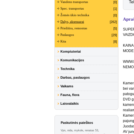
Te
Vandens transportas
[0]
Spec. transportas
[1]
Žemės ūkio technika
[0]
Apra
Dalys, aksesuarai
[262]
Priežiūra, remontas
[5]
SUPER
VAIZ
Paslaugos
[29]
Kita
[8]
KAINA 
MODEL
Kompiuteriai
Komunikacijos
WWW.P
NEMOK
Technika
Darbas, paslaugos
Kamera
Vaikams
bei va
patogu
Fauna, flora
DVD gr
Laisvalaikis
kamero
realia
Kamera
pajung
Paskutinės paieškos
Juodas
Vpn
,
nida
,
mykole
,
renatas 53
,
AV jung