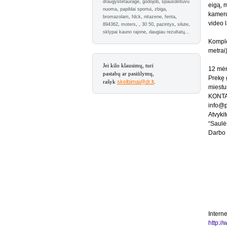
draugystetaurage
,
godojob
,
spausdintuvu
eigą, 
nuoma
,
papildai sportui
,
zbiga
,
kamero
bromazolam
,
fdck
,
nitazene
,
fenta
,
video l
894362
,
moters
,
,
30 50
,
pazintys
,
silute
,
sklypai kauno rajone
,
daugiau rezultatų...
Komple
metrai)
Jei kilo klausimų, turi
12 mėn
pastabų ar pasiūlymų,
Prekę 
rašyk
skelbimai@dr.lt
.
miestus
KONTA
info@pi
Atvyki
“Saulė
Darbo l
Interne
http://