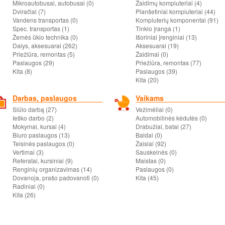
Mikroautobusai, autobusai (0)
Žaidimų kompiuteriai (4)
Dviračiai (7)
Planšetiniai kompiuteriai (44)
Vandens transportas (0)
Kompiuterių komponentai (91)
Spec. transportas (1)
Tinklo įranga (1)
Žemės ūkio technika (0)
Išoriniai įrenginiai (13)
Dalys, aksesuarai (262)
Aksesuarai (19)
Priežiūra, remontas (5)
Žaidimai (0)
Paslaugos (29)
Priežiūra, remontas (77)
Kita (8)
Paslaugos (39)
Kita (20)
Darbas, paslaugos
Vaikams
Siūlo darbą (27)
Vežimėliai (0)
Ieško darbo (2)
Automobilinės kėdutės (0)
Mokymai, kursai (4)
Drabužiai, batai (27)
Biuro paslaugos (13)
Baldai (0)
Teisinės paslaugos (0)
Žaislai (92)
Vertimai (3)
Sauskelnės (0)
Referatai, kursiniai (9)
Maistas (0)
Renginių organizavimas (14)
Paslaugos (0)
Dovanoja, prašo padovanoti (0)
Kita (45)
Radiniai (0)
Kita (26)