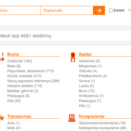
Įsiminti
N
Buitis
Baldai
Drabužiai (182)
Svetainės (0)
Batai (8)
Miegamojo (1)
Papuošalai, aksesuarai (713)
Virtuvės (4)
Grožis, sveikata (313)
Prieškambario (2)
Namų apyvokos reikmenys (298)
Vonios (1)
Interjero detalės (719)
Lauko (0)
Maistas, gėrimai (2)
Biuro (10)
Paslaugos (8)
Antikvariniai (1)
Kita (30)
Paslaugos (7)
Kita (1)
Transportas
Kompiuteriai
Auto (1)
Stacionarūs kompiuteriai (18)
Moto (0)
Nešiojamieji kompiuteriai (86)