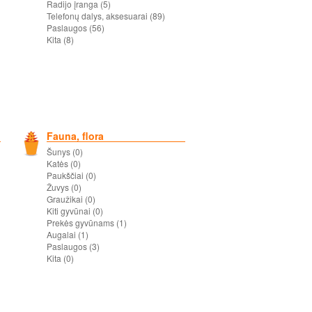
Radijo įranga (5)
Telefonų dalys, aksesuarai (89)
Paslaugos (56)
Kita (8)
Fauna, flora
Šunys (0)
Katės (0)
Paukščiai (0)
Žuvys (0)
Graužikai (0)
Kiti gyvūnai (0)
Prekės gyvūnams (1)
Augalai (1)
Paslaugos (3)
Kita (0)