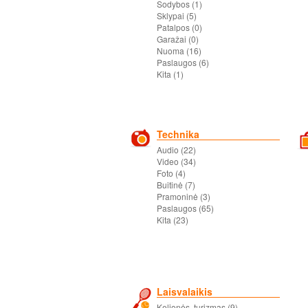
Sodybos (1)
Sklypai (5)
Patalpos (0)
Garažai (0)
Nuoma (16)
Paslaugos (6)
Kita (1)
Technika
Audio (22)
Video (34)
Foto (4)
Buitinė (7)
Pramoninė (3)
Paslaugos (65)
Kita (23)
Laisvalaikis
Kelionės, turizmas (9)