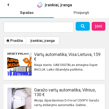
Įrankiai, įranga
Sąrašas
Prisijungti
Įdėti
Pradžia
Įrankiai, įranga
Vartų automatika, Visa Lietuva, 159
€
Nauja siunta. UAB DIGITALas atnaujina Super
AKCIJA. Laiko išbandyta patikima...
Garažo vartų automatika, Vilnius,
130 €
Akcija, išpardavimas D-Force1200PV Garažo
vartų atidarymo automatika -Galime...