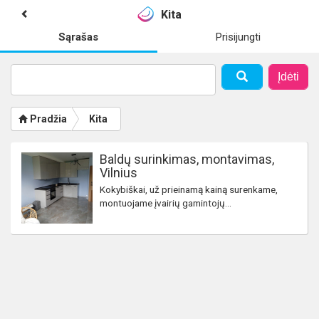
Kita
Sąrašas
Prisijungti
Įdėti
Pradžia
Kita
Baldų surinkimas, montavimas,
Vilnius
Kokybiškai, už prieinamą kainą surenkame,
montuojame įvairių gamintojų...