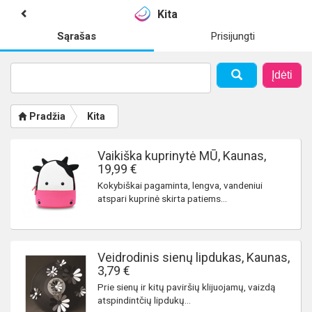
Kita
Sąrašas
Prisijungti
Įdėti
Pradžia
Kita
Vaikiška kuprinytė MŪ, Kaunas,
19,99 €
Kokybiškai pagaminta, lengva, vandeniui
atspari kuprinė skirta patiems...
Veidrodinis sienų lipdukas, Kaunas,
3,79 €
Prie sienų ir kitų paviršių klijuojamų, vaizdą
atspindintčių lipdukų...