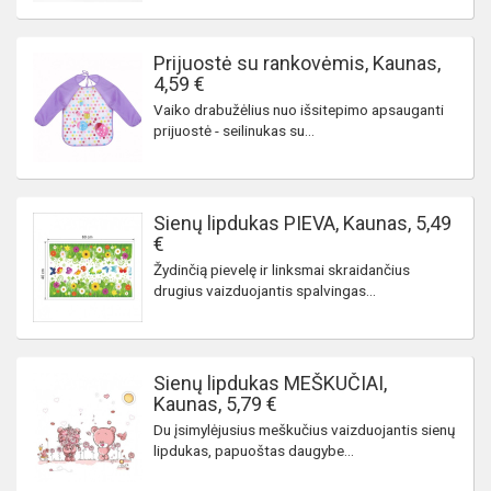
Prijuostė su rankovėmis, Kaunas,
4,59 €
Vaiko drabužėlius nuo išsitepimo apsauganti
prijuostė - seilinukas su...
Sienų lipdukas PIEVA, Kaunas, 5,49
€
Žydinčią pievelę ir linksmai skraidančius
drugius vaizduojantis spalvingas...
Sienų lipdukas MEŠKUČIAI,
Kaunas, 5,79 €
Du įsimylėjusius meškučius vaizduojantis sienų
lipdukas, papuoštas daugybe...