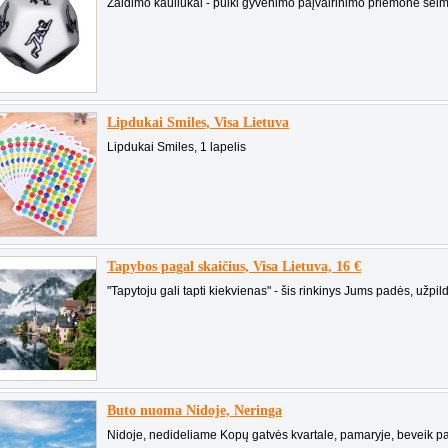
Žaidimo kauliukai - puiki gyvenimo paįvairinimo priemonė šeimoj
Lipdukai Smiles, Visa Lietuva
Lipdukai Smiles, 1 lapelis
Tapybos pagal skaičius, Visa Lietuva, 16 €
"Tapytoju gali tapti kiekvienas" - šis rinkinys Jums padės, užpild
Buto nuoma Nidoje, Neringa
Nidoje, nedideliame Kopų gatvės kvartale, pamaryje, beveik pač