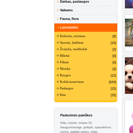
Darbas, paslaugos
Vaikams
Fauna, flora
Laisvalaikis
Kelionės, turizmas
[9]
Sportas, žaidimai
[10]
Žvejyba, medžioklė
[2]
Bilietai
[0]
Filmai
[0]
Muzika
[3]
Knygos
[12]
Kolekcionavimas
[643]
Paslaugos
[15]
Kita
[32]
Paskutinės paieškos
Nida
,
mykole
,
renatas 53
,
draugystetaurage
,
godojob
,
spausdintuvu
nuoma
,
papildai sportui
,
zbiga
,