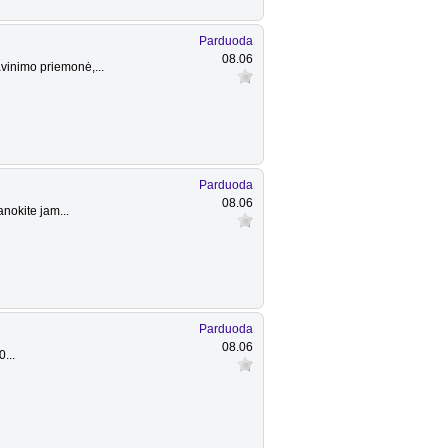
Parduoda
08.06
vinimo priemonė,...
Parduoda
08.06
nokite jam...
Parduoda
08.06
...