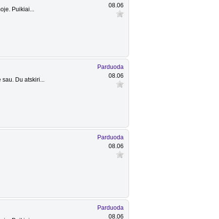
08.06
e. Puikiai...
Parduoda
08.06
au. Du atskiri...
Parduoda
08.06
Parduoda
08.06