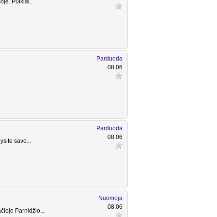
e. Puikiai...
Parduoda
08.06
Parduoda
08.06
ysite savo...
Nuomoja
08.06
ioje Parnidžio...