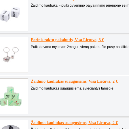
Žaidimo kauliukai - puiki gyvenimo paįvairinimo priemonė šeimoj
Porinis raktų pakabutis, Visa Lietuva, 3 €
Puiki dovana mylimam žmogui, vieną pakabučio pusę pasilikite s
Žaidimo kauliukas suaugusiems, Visa Lietuva, 2 €
Žaidimo kauliukas suaugusiems, šviečiantys tamsoje
Žaidimo kauliukas suaugusiems, Visa Lietuva, 2 €