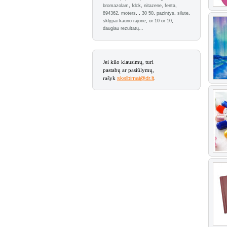
bromazolam
,
fdck
,
nitazene
,
fenta
,
894362
,
moters
,
,
30 50
,
pazintys
,
silute
,
sklypai kauno rajone
,
or 10 or 10
,
daugiau rezultatų...
Jei kilo klausimų, turi
pastabų ar pasiūlymų,
rašyk
skelbimai@dr.lt
.