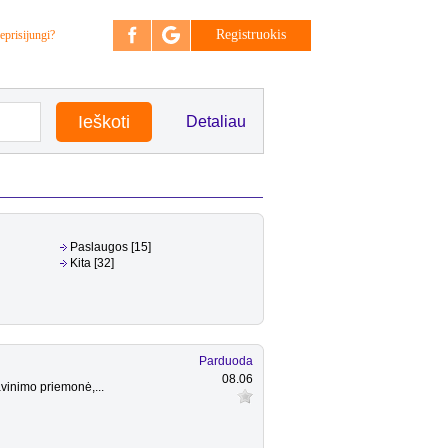
Registruokis
eprisijungi?
Detaliau
Paslaugos [15]
Kita [32]
Parduoda
08.06
vinimo priemonė,...