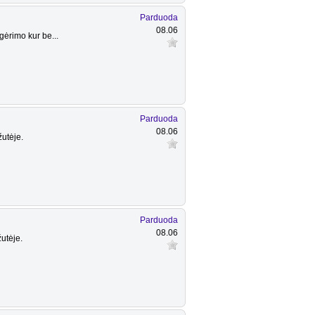
Parduoda
08.06
gėrimo kur be...
Parduoda
08.06
žutėje.
Parduoda
08.06
utėje.