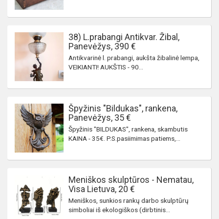
38) L.prabangi Antikvar. Žibal,
Panevėžys, 390 €
Antikvarinė l. prabangi, aukšta žibalinė lempa,
VEIKIANTI! AUKŠTIS - 90...
Špyžinis "Bildukas", rankena,
Panevėžys, 35 €
Špyžinis "BILDUKAS", rankena, skambutis
KAINA - 35€. P.S.pasiimimas patiems,...
Meniškos skulptūros - Nematau,
Visa Lietuva, 20 €
Meniškos, sunkios rankų darbo skulptūrų
simboliai iš ekologiškos (dirbtinis...