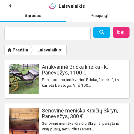
Laisvalaikis
Sąrašas
Prisijungti
Įdėti
Pradžia
Laisvalaikis
Antikvarinė Brička lineika - k,
Panevėžys, 1100 €
Parduodama antikvarinė Brička, "lineika", t.y. -
karieta be stogo. Virš 100...
Senovinė meniška Kraičių Skryn,
Panevėžys, 380 €
Senovinė meniška Kraičių Skrynia, paišyta iš
visų pusių, net viršus (apart...