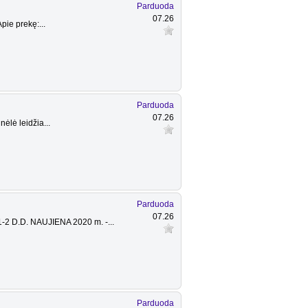
Parduoda
07.26
ie prekę:...
Parduoda
07.26
ėlė leidžia...
Parduoda
07.26
D.D. NAUJIENA 2020 m. -...
Parduoda