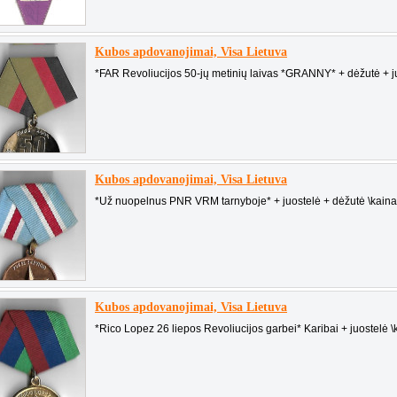
Kubos apdovanojimai, Visa Lietuva
*FAR Revoliucijos 50-jų metinių laivas *GRANNY* + dėžutė + juo
Kubos apdovanojimai, Visa Lietuva
*Už nuopelnus PNR VRM tarnyboje* + juostelė + dėžutė \kaina 
Kubos apdovanojimai, Visa Lietuva
*Rico Lopez 26 liepos Revoliucijos garbei* Karibai + juostelė \k