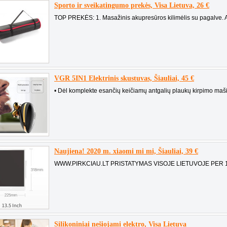
Sporto ir sveikatingumo prekės, Visa Lietuva, 26 €
TOP PREKĖS: 1. Masažinis akupresūros kilimėlis su pagalve. Ap
VGR 5IN1 Elektrinis skustuvas, Šiauliai, 45 €
• Dėl komplekte esančių keičiamų antgalių plaukų kirpimo mašin
Naujiena! 2020 m. xiaomi mi mi, Šiauliai, 39 €
WWW.PIRKCIAU.LT PRISTATYMAS VISOJE LIETUVOJE PER 1-2 
Silikoniniai nešiojami elektro, Visa Lietuva