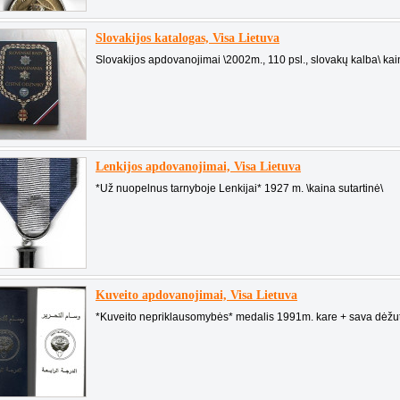
Slovakijos katalogas, Visa Lietuva
Slovakijos apdovanojimai \2002m., 110 psl., slovakų kalba\ kai
Lenkijos apdovanojimai, Visa Lietuva
*Už nuopelnus tarnyboje Lenkijai* 1927 m. \kaina sutartinė\
Kuveito apdovanojimai, Visa Lietuva
*Kuveito nepriklausomybės* medalis 1991m. kare + sava dėžutė 