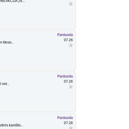
mis AKCIJA 29...
Parduoda
07.26
 tikras...
Parduoda
07.26
net...
Parduoda
07.26
inis kamštis...