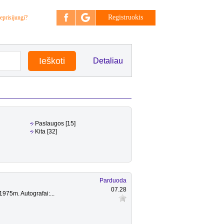
Registruokis
eprisijungi?
Detaliau
Paslaugos [15]
Kita [32]
Parduoda
07.28
975m. Autografai:...