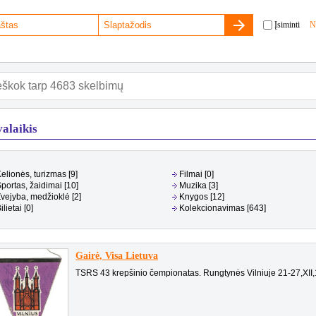
Įsiminti
N
valaikis
elionės, turizmas [9]
Filmai [0]
portas, žaidimai [10]
Muzika [3]
vejyba, medžioklė [2]
Knygos [12]
ilietai [0]
Kolekcionavimas [643]
Gairė, Visa Lietuva
TSRS 43 krepšinio čempionatas. Rungtynės Vilniuje 21-27,XII,1