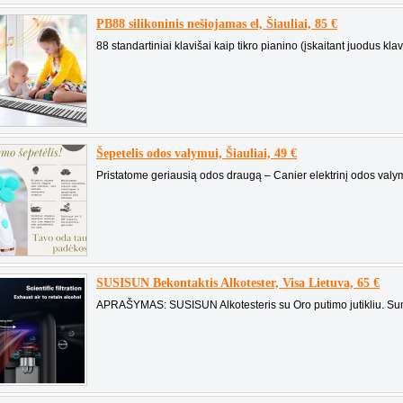
PB88 silikoninis nešiojamas el, Šiauliai, 85 €
88 standartiniai klavišai kaip tikro pianino (įskaitant juodus klav
Šepetelis odos valymui, Šiauliai, 49 €
Pristatome geriausią odos draugą – Canier elektrinį odos valym
SUSISUN Bekontaktis Alkotester, Visa Lietuva, 65 €
APRAŠYMAS: SUSISUN Alkotesteris su Oro putimo jutikliu. Sum