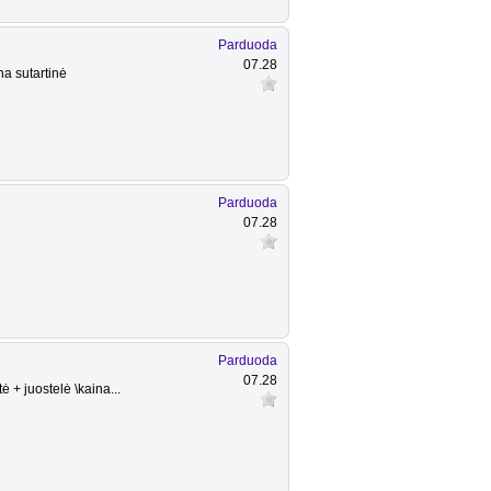
Parduoda
07.28
na sutartinė
Parduoda
07.28
Parduoda
07.28
+ juostelė \kaina...