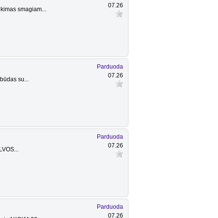
07.26
inkimas smagiam...
Parduoda
07.26
būdas su...
Parduoda
07.26
LVOS...
Parduoda
07.26