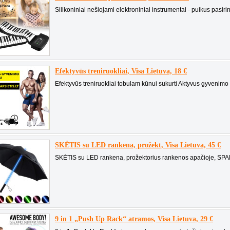
Silikoniniai nešiojami elektroniniai instrumentai - puikus pasir
Efektyvūs treniruokliai, Visa Lietuva, 18 €
Efektyvūs treniruokliai tobulam kūnui sukurti Aktyvus gyvenimo 
SKĖTIS su LED rankena, prožekt, Visa Lietuva, 45 €
SKĖTIS su LED rankena, prožektorius rankenos apačioje, SPA
9 in 1 „Push Up Rack“ atramos, Visa Lietuva, 29 €