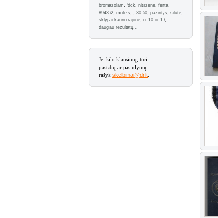
bromazolam
,
fdck
,
nitazene
,
fenta
,
894362
,
moters
,
,
30 50
,
pazintys
,
silute
,
sklypai kauno rajone
,
or 10 or 10
,
daugiau rezultatų...
Jei kilo klausimų, turi
pastabų ar pasiūlymų,
rašyk
skelbimai@dr.lt
.