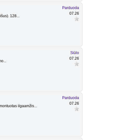
Parduoda
07.26
išus). 128...
Siūlo
07.26
o...
Parduoda
07.26
ontuotas ilgaamžis...