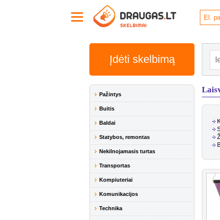
Įdėti skelbimą
Lais
Pažintys
Buitis
K
Baldai
S
Ž
Statybos, remontas
B
Nekilnojamasis turtas
Transportas
Kompiuteriai
Komunikacijos
Technika