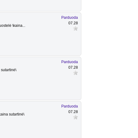
Parduoda
07.28
stelė \kaina...
Parduoda
07.28
sutartinė\
Parduoda
07.28
aina sutartinė\