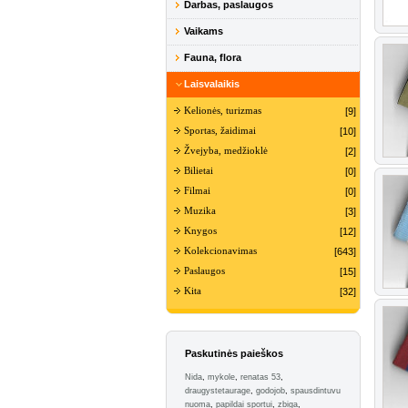
Darbas, paslaugos
Vaikams
Fauna, flora
Laisvalaikis
Kelionės, turizmas
[9]
Sportas, žaidimai
[10]
Žvejyba, medžioklė
[2]
Bilietai
[0]
Filmai
[0]
Muzika
[3]
Knygos
[12]
Kolekcionavimas
[643]
Paslaugos
[15]
Kita
[32]
Paskutinės paieškos
Nida
,
mykole
,
renatas 53
,
draugystetaurage
,
godojob
,
spausdintuvu
nuoma
,
papildai sportui
,
zbiga
,