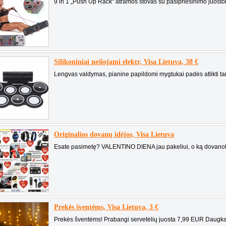
9 in 1 „Push Up Rack“ atramos stovas su pasipriešinimo juosto
Silikoniniai nešiojami elektr, Visa Lietuva, 38 €
Lengvas valdymas, pianine papildomi mygtukai padės atlikti tam
Originalios dovanų idėjos, Visa Lietuva
Esate pasimetę? VALENTINO DIENA jau pakeliui, o ką dovanoti 
Prekės šventėms, Visa Lietuva, 3 €
Prekės šventėms! Prabangi servetėlių juosta 7,99 EUR Daugkart