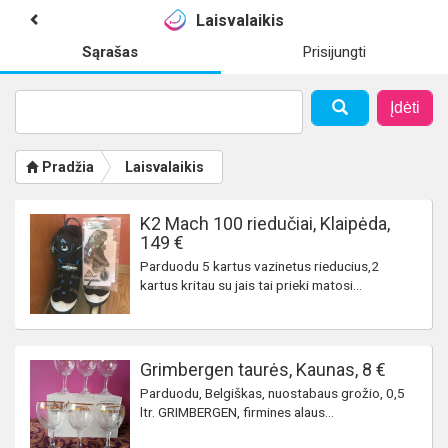
Laisvalaikis
Sąrašas
Prisijungti
Įdėti
Pradžia
Laisvalaikis
K2 Mach 100 riedučiai, Klaipėda,
149 €
Parduodu 5 kartus vazinetus rieducius,2
kartus kritau su jais tai prieki matosi...
Grimbergen taurės, Kaunas, 8 €
Parduodu, Belgiškas, nuostabaus grožio, 0,5
ltr. GRIMBERGEN, firmines alaus...