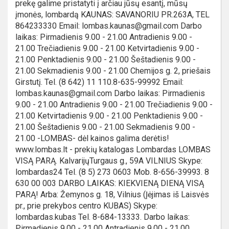
prekę galime pristatyti į arčiau jūsų esantį, mūsų
įmonės, lombardą KAUNAS: SAVANORIU PR.263A, TEL
864233330 Email: lombas.kaunas@gmail.com Darbo
laikas: Pirmadienis 9.00 - 21.00 Antradienis 9.00 -
21.00 Trečiadienis 9.00 - 21.00 Ketvirtadienis 9.00 -
21.00 Penktadienis 9.00 - 21.00 Šeštadienis 9.00 -
21.00 Sekmadienis 9.00 - 21.00 Chemijos g. 2, priešais
Girstutį. Tel. (8 642) 11 110.8-635-99992 Email:
lombas.kaunas@gmail.com Darbo laikas: Pirmadienis
9.00 - 21.00 Antradienis 9.00 - 21.00 Trečiadienis 9.00 -
21.00 Ketvirtadienis 9.00 - 21.00 Penktadienis 9.00 -
21.00 Šeštadienis 9.00 - 21.00 Sekmadienis 9.00 -
21.00 -LOMBAS- dėl kainos galima derėtis!
www.lombas.lt - prekių katalogas Lombardas LOMBAS
VISĄ PARĄ. KalvarijųTurgaus g., 59A VILNIUS Skype:
lombardas24 Tel. (8 5) 273 0603 Mob. 8-656-39993. 8
630 00 003 DARBO LAIKAS: KIEKVIENĄ DIENĄ VISĄ
PARĄ! Arba: Žemynos g. 18, Vilnius (Įėjimas iš Laisvės
pr., prie prekybos centro KUBAS) Skype:
lombardas.kubas Tel. 8-684-13333. Darbo laikas:
Pirmadienis 9.00 - 21.00 Antradienis 9.00 - 21.00