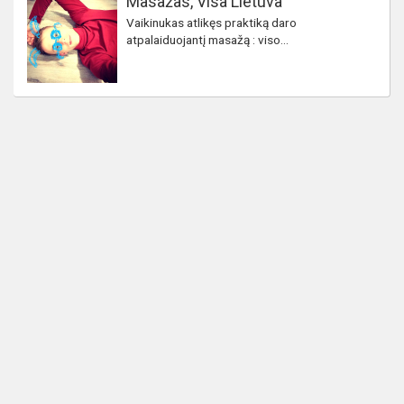
Masažas, Visa Lietuva
Vaikinukas atlikęs praktiką daro
atpalaiduojantį masažą : viso...