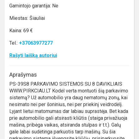
Gamintojo garantija: Ne
Miestas: Šiauliai
Kaina: 69 €
Tel.:
+37063977277
Rašyti laišką autoriui
Aprašymas
PS-39S8 PARKAVIMO SISTEMOS SU 8 DAVIKLIAIS
WWW.PIRKCIAU.LT Kodėl verta montuoti šią parkavimo
sistemą? Už automobilio yra daug nematomų zonų, kai
nesimato nei per šoninius, nei per priekinį veidrodėlį.
Lyjant lietui matomumas dar labiau suprastėja. Bet kada
prie automobilio gali atsirasti kliūtis (staiga privažiuoja
mašina, pribėga vaikas, atsiranda stulpas ir t.t.). Galų
gale labai sudėtinga parkuotis tarp mašinų. Su šia
parkavimo sistema išvengsite kliūčių, prisiparkuosite