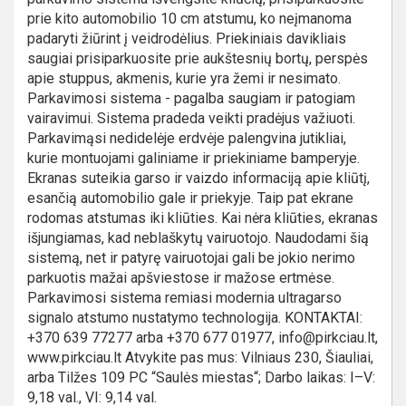
prie kito automobilio 10 cm atstumu, ko neįmanoma
padaryti žiūrint į veidrodėlius. Priekiniais davikliais
saugiai prisiparkuosite prie aukštesnių bortų, perspės
apie stuppus, akmenis, kurie yra žemi ir nesimato.
Parkavimosi sistema - pagalba saugiam ir patogiam
vairavimui. Sistema pradeda veikti pradėjus važiuoti.
Parkavimąsi nedidelėje erdvėje palengvina jutikliai,
kurie montuojami galiniame ir priekiniame bamperyje.
Ekranas suteikia garso ir vaizdo informaciją apie kliūtį,
esančią automobilio gale ir priekyje. Taip pat ekrane
rodomas atstumas iki kliūties. Kai nėra kliūties, ekranas
išjungiamas, kad neblaškytų vairuotojo. Naudodami šią
sistemą, net ir patyrę vairuotojai gali be jokio nerimo
parkuotis mažai apšviestose ir mažose ertmėse.
Parkavimosi sistema remiasi modernia ultragarso
signalo atstumo nustatymo technologija. KONTAKTAI:
+370 639 77277 arba +370 677 01977, info@pirkciau.lt,
www.pirkciau.lt Atvykite pas mus: Vilniaus 230, Šiauliai,
arba Tilžes 109 PC “Saulės miestas“; Darbo laikas: I–V:
9,18 val., VI: 9,14 val.