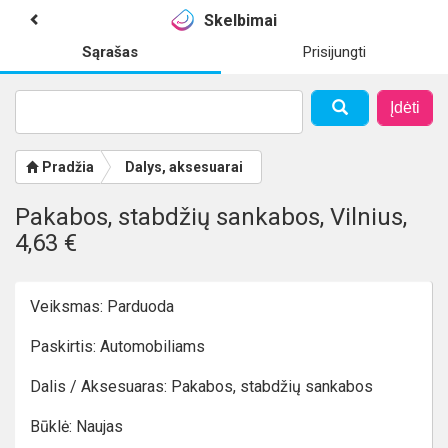
Skelbimai
Sąrašas
Prisijungti
Įdėti
Pradžia
Dalys, aksesuarai
Pakabos, stabdžių sankabos, Vilnius,
4,63 €
Veiksmas: Parduoda
Paskirtis: Automobiliams
Dalis / Aksesuaras: Pakabos, stabdžių sankabos
Būklė: Naujas