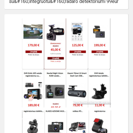
su&#160;integruotu&#160;radaro detektoriumi 99eur