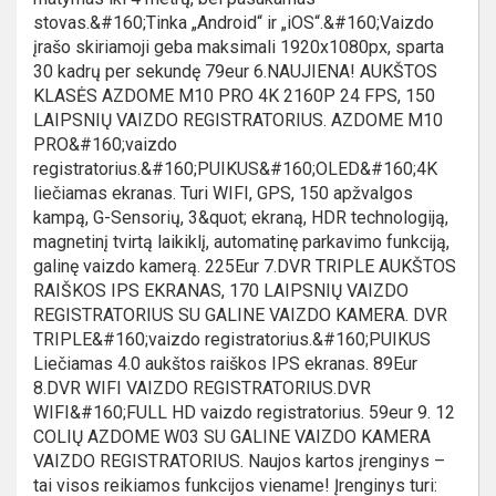
stovas.&#160;Tinka „Android“ ir „iOS“.&#160;Vaizdo
įrašo skiriamoji geba maksimali 1920x1080px, sparta
30 kadrų per sekundę 79eur 6.NAUJIENA! AUKŠTOS
KLASĖS AZDOME M10 PRO 4K 2160P 24 FPS, 150
LAIPSNIŲ VAIZDO REGISTRATORIUS. AZDOME M10
PRO&#160;vaizdo
registratorius.&#160;PUIKUS&#160;OLED&#160;4K
liečiamas ekranas. Turi WIFI, GPS, 150 apžvalgos
kampą, G-Sensorių, 3&quot; ekraną, HDR technologiją,
magnetinį tvirtą laikiklį, automatinę parkavimo funkciją,
galinę vaizdo kamerą. 225Eur 7.DVR TRIPLE AUKŠTOS
RAIŠKOS IPS EKRANAS, 170 LAIPSNIŲ VAIZDO
REGISTRATORIUS SU GALINE VAIZDO KAMERA. DVR
TRIPLE&#160;vaizdo registratorius.&#160;PUIKUS
Liečiamas 4.0 aukštos raiškos IPS ekranas. 89Eur
8.DVR WIFI VAIZDO REGISTRATORIUS.DVR
WIFI&#160;FULL HD vaizdo registratorius. 59eur 9. 12
COLIŲ AZDOME W03 SU GALINE VAIZDO KAMERA
VAIZDO REGISTRATORIUS. Naujos kartos įrenginys –
tai visos reikiamos funkcijos viename! Įrenginys turi: