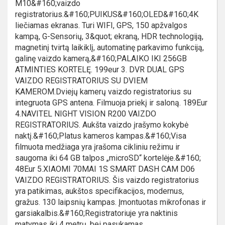
M10&#160;vaizdo
registratorius.&#160;PUIKUS&#160;OLED&#160;4K
liečiamas ekranas. Turi WIFI, GPS, 150 apžvalgos
kampą, G-Sensorių, 3&quot; ekraną, HDR technologiją,
magnetinį tvirtą laikiklį, automatinę parkavimo funkciją,
galinę vaizdo kamerą,&#160;PALAIKO IKI 256GB
ATMINTIES KORTELĘ. 199eur 3. DVR DUAL GPS
VAIZDO REGISTRATORIUS SU DVIEM
KAMEROM.Dviejų kamerų vaizdo registratorius su
integruota GPS antena. Filmuoja priekį ir saloną. 189Eur
4.NAVITEL NIGHT VISION R200 VAIZDO
REGISTRATORIUS. Aukšta vaizdo įrašymo kokybė
naktį.&#160;Platus kameros kampas.&#160;Visa
filmuota medžiaga yra įrašoma cikliniu režimu ir
saugoma iki 64 GB talpos „microSD“ kortelėje.&#160;
48Eur 5.XIAOMI 70MAI 1S SMART DASH CAM D06
VAIZDO REGISTRATORIUS. Šis vaizdo registratorius
yra patikimas, aukštos specifikacijos, modernus,
gražus. 130 laipsnių kampas. Įmontuotas mikrofonas ir
garsiakalbis.&#160;Registratoriuje yra naktinis
matymas iki 4 metrų, bei pasukamas