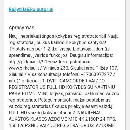
Rašyti laišką autoriui
Aprašymas
Nauji, nepriekaištingos kokybės registratratoriai! Nauji,
registratoriai, puikus kainos ir kokybės santykis!
.Pristatymas per 1-2 d.d. visoje Lietuvoje.. Įdomūs
sprendimai, įvairios funkcijos. Daugiau informacijos:
http://pirkciau.lt/91-vaizdo-registratoriai
www.pirkciau.lt / Vilniaus 230, Šiauliai arba Tilžės 107,
Šiauliai / Visa konsultacija telefonu +37063977277 /
info@ pirkciau.lt 1. DVR - CAMCORDER VAIZDO
REGISTRATORIUS FULL HD KOKYBĖS SU NAKTINIU
PAŠVIETIMU. MINI, legvas, patvarus, patikimas vaizdo
registratorius. Patogu montuoti, mažai pastebimas
vaizdo registratorius fiksuos priekyje esantį vaizdą
FULL HD vaizdo kokybe. 45eur 2. NAUJIENA!
AUKŠTOS KLASĖS AZDOME M10 4K 2160P 24 FPS,
150 LAIPSNIŲ VAIZDO REGISTRATORIUS. AZDOME