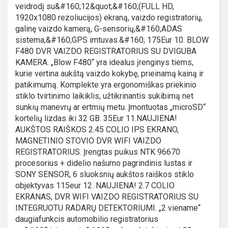
veidrodį su&#160;12&quot;&#160;(FULL HD,
1920x1080 rezoliucijos) ekraną, vaizdo registratorių,
galinę vaizdo kamerą, G-sensorių,&#160;ADAS
sistema,&#160;GPS imtuvas.&#160; 175Eur 10. BLOW
F480 DVR VAIZDO REGISTRATORIUS SU DVIGUBA
KAMERA. „Blow F480“ yra idealus įrenginys tiems,
kurie vertina aukštą vaizdo kokybę, prieinamą kainą ir
patikimumą. Komplekte yra ergonomiškas priekinio
stiklo tvirtinimo laikiklis, užtikrinantis sukibimą net
sunkių manevrų ar ertmių metu. Įmontuotas „microSD“
kortelių lizdas iki 32 GB. 35Eur 11.NAUJIENA!
AUKŠTOS RAIŠKOS 2.45 COLIO IPS EKRANO,
MAGNETINIO STOVIO DVR WIFI VAIZDO
REGISTRATORIUS. Įrengtas puikus NTK 96670
procesorius + didelio našumo pagrindinis lustas ir
SONY SENSOR, 6 sluoksnių aukštos raiškos stiklo
objektyvas 115eur 12. NAUJIENA! 2.7 COLIO
EKRANAS, DVR WIFI VAIZDO REGISTRATORIUS SU
INTEGRUOTU RADARŲ DETEKTORIUMI. „2 viename“
daugiafunkcis automobilio registratorius