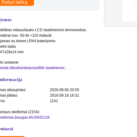
Rašyti laišką
šymas
tiškas vidaus/lauko LCD skaitmeninis termometras.
atūrai nuo -50 iki +110 matuoti.
amas su dviem LR44 baterijomis
etro laidu
: 47x28x14 mm
to svetainė:
sarlote.lt/buitisinterjeras/886-skaitmenini...
informacija
mas atnaujintas:
2026.08.06 20:55
mas įdėtas:
2016.09.16 16:31
ros:
1141
toriaus skelbimai (2154):
/skelbimai.draugas.lt/U3645128
ntarai