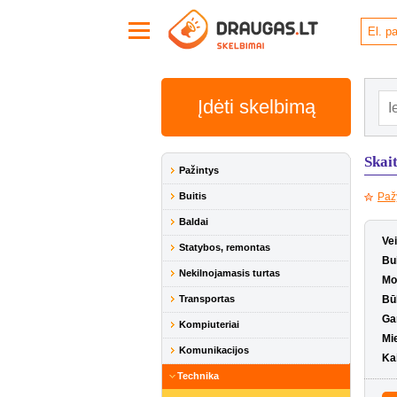
Įdėti skelbimą
Skai
Pažintys
Buitis
Paž
Baldai
Ve
Statybos, remontas
Bui
Nekilnojamasis turtas
Mo
Transportas
Bū
Ga
Kompiuteriai
Mi
Komunikacijos
Ka
Technika