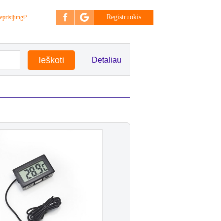
Registruokis
eprisijungi?
Detaliau