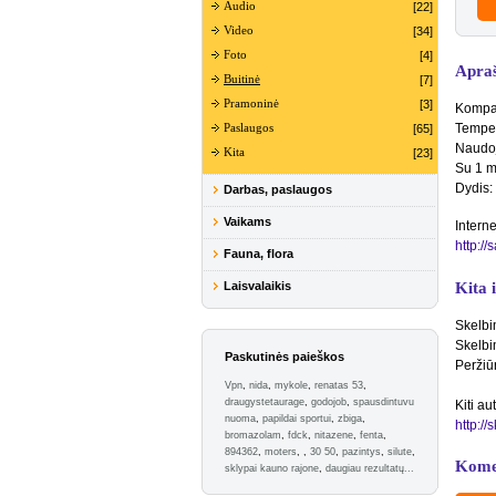
Audio
[22]
Video
[34]
Foto
[4]
Apra
Buitinė
[7]
Pramoninė
[3]
Kompak
Temper
Paslaugos
[65]
Naudoj
Kita
[23]
Su 1 m
Dydis
Darbas, paslaugos
Vaikams
Interne
http://
Fauna, flora
Laisvalaikis
Kita 
Skelbi
Skelbi
Paskutinės paieškos
Peržiū
Vpn
,
nida
,
mykole
,
renatas 53
,
draugystetaurage
,
godojob
,
spausdintuvu
Kiti au
nuoma
,
papildai sportui
,
zbiga
,
http:/
bromazolam
,
fdck
,
nitazene
,
fenta
,
894362
,
moters
,
,
30 50
,
pazintys
,
silute
,
Kome
sklypai kauno rajone
,
daugiau rezultatų...