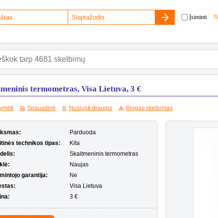
Įsiminti
N
tmeninis termometras, Visa Lietuva, 3 €
ymėti
Spausdinti
Nusiųsti draugui
Blogas skelbimas
iksmas:
Parduoda
tinės technikos tipas:
Kita
delis:
Skaitmeninis termometras
klė:
Naujas
mintojo garantija:
Ne
estas:
Visa Lietuva
ina:
3 €