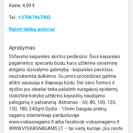
Kaina: 4,99 €
Tel.:
+37067467903
Rašyti laišką autoriui
Aprašymas
Šlifavimo kepurėlės skirtos pedikiūrui. Šios kepurėlės
pagamintos specialiu būdu, kuris užtikrina savaiminę
antgalio išsivalymo galimybę - kepurėlės paviršius
neužsikemša dulkėmis. Su jomis procedūras galima
atlikti sausuoju ir šlapiuoju būdu. Dėl savo formos ir
dydžio jos idealiai tinka pašalinti suragėjusį epidermį.
Išskirtinė kokybė užtikrins kepurėlių naudojimo
patogumą ir patvarumą. Aštrumas - 60, 80, 100, 120,
150, 180, 240grit Dydis - 13mm Daugiau prekių
nagams internetinėje parduotuvėje
www.viskasnagams.lt arba facebook viskasnagams.lt
WWW.VISKASNAGAMS.LT – tai vieta, kurioje Jūs rasite