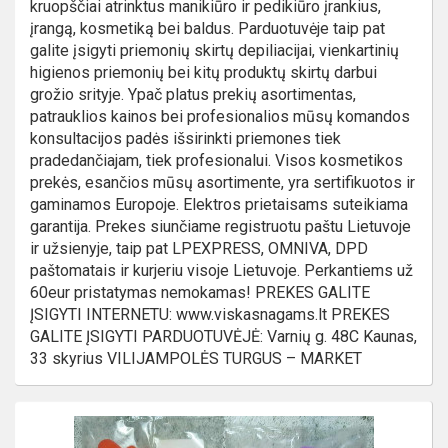
kruopščiai atrinktus manikiūro ir pedikiūro įrankius,
įrangą, kosmetiką bei baldus. Parduotuvėje taip pat
galite įsigyti priemonių skirtų depiliacijai, vienkartinių
higienos priemonių bei kitų produktų skirtų darbui
grožio srityje. Ypač platus prekių asortimentas,
patrauklios kainos bei profesionalios mūsų komandos
konsultacijos padės išsirinkti priemones tiek
pradedančiajam, tiek profesionalui. Visos kosmetikos
prekės, esančios mūsų asortimente, yra sertifikuotos ir
gaminamos Europoje. Elektros prietaisams suteikiama
garantija. Prekes siunčiame registruotu paštu Lietuvoje
ir užsienyje, taip pat LPEXPRESS, OMNIVA, DPD
paštomatais ir kurjeriu visoje Lietuvoje. Perkantiems už
60eur pristatymas nemokamas! PREKES GALITE
ĮSIGYTI INTERNETU: www.viskasnagams.lt PREKES
GALITE ĮSIGYTI PARDUOTUVĖJĖ: Varnių g. 48C Kaunas,
33 skyrius VILIJAMPOLĖS TURGUS – MARKET