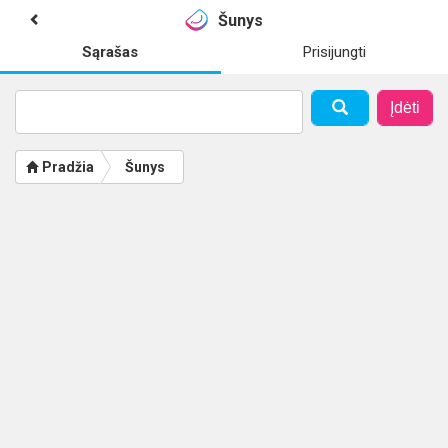
Šunys
Sąrašas
Prisijungti
Įdėti
Pradžia
Šunys