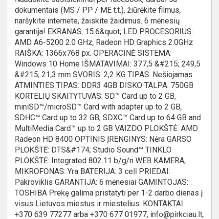
dokumentais (MS / PP / ME t.t.), žiūrėkite filmus,
naršykite internete, žaiskite žaidimus. 6 mėnesių
garantija! EKRANAS: 15.6&quot; LED PROCESORIUS:
AMD A6-5200 2.0 GHz, Radeon HD Graphics 2.0GHz
RAIŠKA: 1366x768 px. OPERACINĖ SISTEMA:
Windows 10 Home IŠMATAVIMAI: 377,5 &#215; 249,5
&#215; 21,3 mm SVORIS: 2,2 KG TIPAS: Nešiojamas
ATMINTIES TIPAS: DDR3 4GB DISKO TALPA: 750GB
KORTELIŲ SKAITYTUVAS: SD™ Card up to 2 GB,
miniSD™/microSD™ Card with adapter up to 2 GB,
SDHC™ Card up to 32 GB, SDXC™ Card up to 64 GB and
MultiMedia Card™ up to 2 GB VAIZDO PLOKŠTĖ: AMD
Radeon HD 8400 OPTINIS ĮRENGINYS: Nėra GARSO
PLOKŠTĖ: DTS&#174; Studio Sound™ TINKLO
PLOKŠTĖ: Integrated 802.11 b/g/n WEB KAMERA,
MIKROFONAS: Yra BATERIJA: 3 cell PRIEDAI:
Pakroviklis GARANTIJA: 6 mėnesiai GAMINTOJAS:
TOSHIBA Prekę galima pristatyti per 1-2 darbo dienas į
visus Lietuvos miestus ir miestelius. KONTAKTAI:
+370 639 77277 arba +370 677 01977, info@pirkciau.lt,