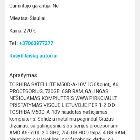
Gamintojo garantija: Ne
Miestas: Šiauliai
Kaina: 270 €
Tel.:
+37063977277
Rašyti laišką autoriui
Aprašymas
TOSHIBA SATELLITE M50D-A-10V 15.6&quot;, A6
PROCESORIUS, 720GB, 6GB RAM, GALINGAS
NEŠIOJAMAS KOMPIUTERIS WWW.PIRKCIAU.LT
PRISTATYMAS VISOJE LIETUVOJE PER 1-2 D.D.
TOSHIBA M50D-A-10V naudotas nešiojamas
kompiuteris. Solidžiu metaliniu pagrindu! Gražus
dizainas, su galingesniu šios serijos procesoriumi
AMD A6-5200 2.0 GHz, 750 GB HDD talpa, 4 GB RAM.
Naudokite susisiekimui per facebook, darbui su