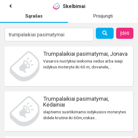
Skelbimai
Sąrašas
Prisijungti
Įdėti
Trumpalaikiai pasimatymai, Jonava
Vasaros nuotykiui ieskoma vedus arba siaip
isdykus moteryte iki 60 m, dovanele,...
Trumpalaikiai pasimatymai,
Kėdainiai
slaptiems susitikimams isdykusios moterytes
didele krutine iki 60m,viskas...