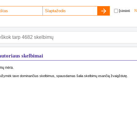
Įsiminti
N
 autoriaus skelbimai
mų nėra.
ižymėk tave dominančius skelbimus, spausdamas šalia skelbimų esančią žvaigždutę.