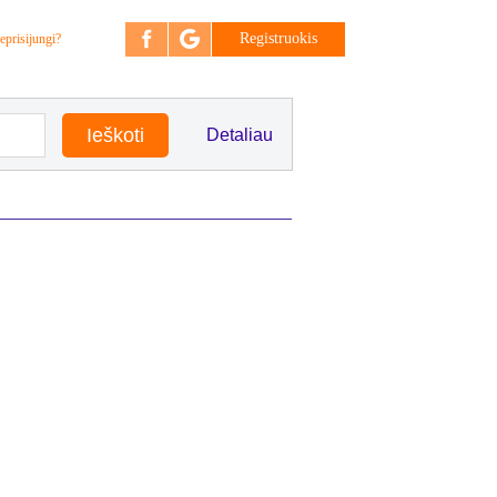
Registruokis
eprisijungi?
Detaliau