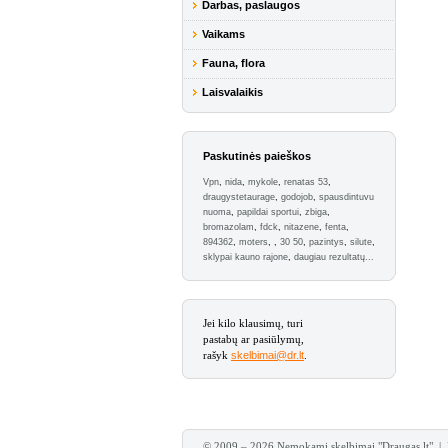
Darbas, paslaugos
Vaikams
Fauna, flora
Laisvalaikis
Paskutinės paieškos
Vpn
,
nida
,
mykole
,
renatas 53
,
draugystetaurage
,
godojob
,
spausdintuvu
nuoma
,
papildai sportui
,
zbiga
,
bromazolam
,
fdck
,
nitazene
,
fenta
,
894362
,
moters
,
,
30 50
,
pazintys
,
silute
,
sklypai kauno rajone
,
daugiau rezultatų...
Jei kilo klausimų, turi
pastabų ar pasiūlymų,
rašyk
skelbimai@dr.lt
.
© 2009 – 2026 Nemokami skelbimai "Draugas.lt" |