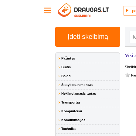
Įdėti skelbimą
Visi
Pažintys
Skelbi
Buitis
Pas
Baldai
Statybos, remontas
Nekilnojamasis turtas
Transportas
Kompiuteriai
Komunikacijos
Technika