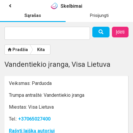
Skelbimai
Sąrašas
Prisijungti
Įdėti
Pradžia
Kita
Vandentiekio įranga, Visa Lietuva
Veiksmas: Parduoda
Trumpa antraštė: Vandentiekio įranga
Miestas: Visa Lietuva
Tel.:
+37065027400
Rašyti laišką autoriui